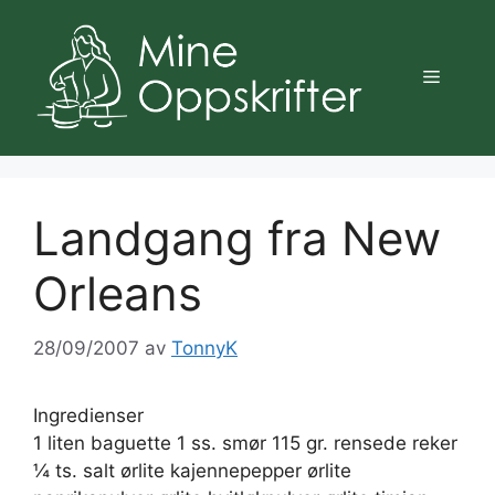
Hopp
til
innhold
Meny
Landgang fra New
Orleans
28/09/2007
av
TonnyK
Ingredienser
1 liten baguette 1 ss. smør 115 gr. rensede reker
¼ ts. salt ørlite kajennepepper ørlite