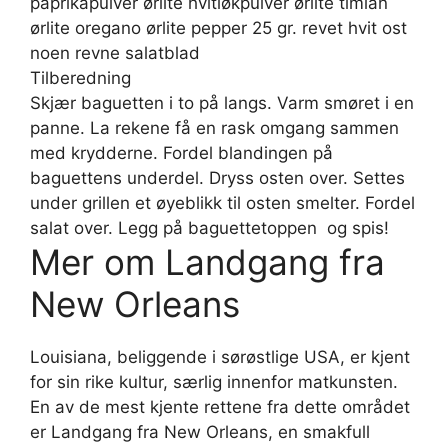
paprikapulver ørlite hvitløkpulver ørlite timian
ørlite oregano ørlite pepper 25 gr. revet hvit ost
noen revne salatblad
Tilberedning
Skjær baguetten i to på langs. Varm smøret i en
panne. La rekene få en rask omgang sammen
med krydderne. Fordel blandingen på
baguettens underdel. Dryss osten over. Settes
under grillen et øyeblikk til osten smelter. Fordel
salat over. Legg på baguettetoppen  og spis!
Mer om Landgang fra
New Orleans
Louisiana, beliggende i sørøstlige USA, er kjent
for sin rike kultur, særlig innenfor matkunsten.
En av de mest kjente rettene fra dette området
er Landgang fra New Orleans, en smakfull