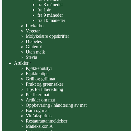
fra 8 måneder
fra 1 år
fra 9 måneder
fra 10 måneder
Lavkarbo
Vegetar
Molykelære oppskrifter
Diabetes
Glutenfri
Uten melk
Stevia
Artikler
Kjøkkenutstyr
Kjøkkentips
Grill og grillmat
Frukt og grønnsaker
Tips for tilberedning
Per liker mat
Artikler om mat
Oppbevaring / håndtering av mat
Barn og mat
Vin/øl/spiritus
Restaurantanmeldelser
Matleksikon A