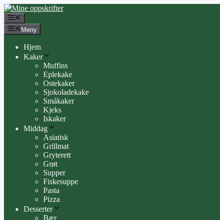
Hopp
til
Meny
innhold
Meny
Hjem
Kaker
Muffins
Eplekake
Ostekaker
Sjokoladekake
Småkaker
Kjeks
Iskaker
Middag
Asiatisk
Grillmat
Gryterett
Grøt
Supper
Fiskesuppe
Pasta
Pizza
Desserter
Bær