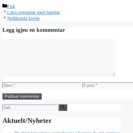
Kategorier
Fisk
Liten ertesuppe med lutefisk
Nellikstekt kveite
Legg igjen en kommentar
Kommentar
Navn
E-
post
Søk
etter:
Aktuelt/Nyheter