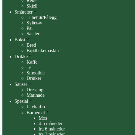
Reker
Skjell
Småretter
Tilbehør/Pålegg
Syltetøy
Pai
Salater
Bakst
Brød
Brødbakemaskin
Drikke
Kaffe
Te
Smoothie
Drinker
Sauser
Dressing
Marinade
Spesial
Lavkarbo
Barnemat
Mos
4-5 måneder
fra 6 måneder
fra 7 måneder