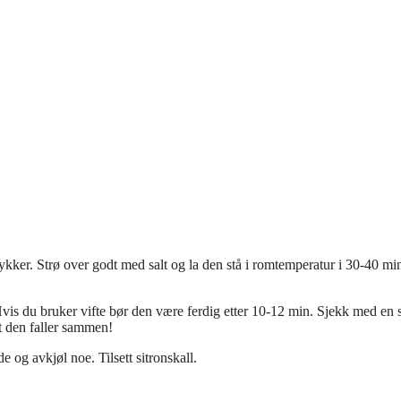
stykker. Strø over godt med salt og la den stå i romtemperatur i 30-40 mi
is du bruker vifte bør den være ferdig etter 10-12 min. Sjekk med en 
at den faller sammen!
 og avkjøl noe. Tilsett sitronskall.