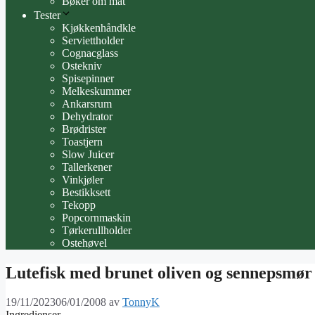
Bøker om mat
Tester
Kjøkkenhåndkle
Serviettholder
Cognacglass
Ostekniv
Spisepinner
Melkeskummer
Ankarsrum
Dehydrator
Brødrister
Toastjern
Slow Juicer
Tallerkener
Vinkjøler
Bestikksett
Tekopp
Popcornmaskin
Tørkerullholder
Ostehøvel
Lutefisk med brunet oliven og sennepsmør
19/11/2023
06/01/2008
av
TonnyK
Ingredienser