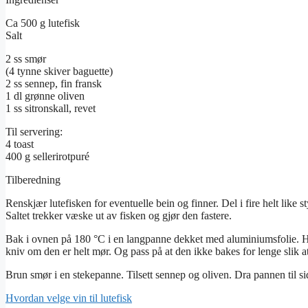
Ca 500 g lutefisk
Salt
2 ss smør
(4 tynne skiver baguette)
2 ss sennep, fin fransk
1 dl grønne oliven
1 ss sitronskall, revet
Til servering:
4 toast
400 g sellerirotpuré
Tilberedning
Renskjær lutefisken for eventuelle bein og finner. Del i fire helt like 
Saltet trekker væske ut av fisken og gjør den fastere.
Bak i ovnen på 180 °C i en langpanne dekket med aluminiumsfolie. Hv
kniv om den er helt mør. Og pass på at den ikke bakes for lenge slik 
Brun smør i en stekepanne. Tilsett sennep og oliven. Dra pannen til side
Hvordan velge vin til lutefisk