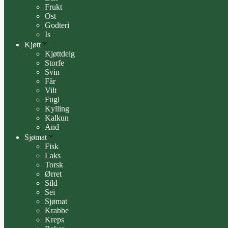
Frukt
Ost
Godteri
Is
Kjøtt
Kjøttdeig
Storfe
Svin
Får
Vilt
Fugl
Kylling
Kalkun
And
Sjømat
Fisk
Laks
Torsk
Ørret
Sild
Sei
Sjømat
Krabbe
Kreps