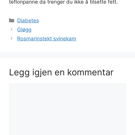
teflonpanne da trenger du ikke å tilsette fett.
Kategorier
Diabetes
Gløgg
Rosmarinstekt svinekam
Legg igjen en kommentar
Kommentar