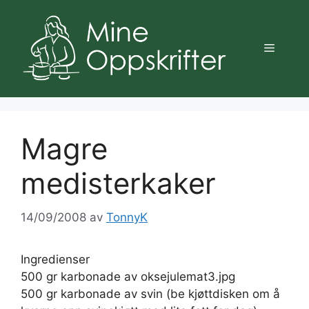
Hopp
til
innhold
Meny
Magre
medisterkaker
14/09/2008
av
TonnyK
Ingredienser
500 gr karbonade av oksejulemat3.jpg
500 gr karbonade av svin (be kjøttdisken om å