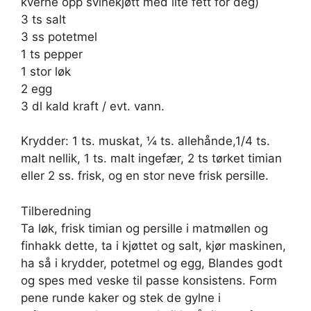
kverne opp svinekjøtt med lite fett for deg)
3 ts salt
3 ss potetmel
1 ts pepper
1 stor løk
2 egg
3 dl kald kraft / evt. vann.
Krydder: 1 ts. muskat, ¼ ts. allehånde,1/4 ts.
malt nellik, 1 ts. malt ingefær, 2 ts tørket timian
eller 2 ss. frisk, og en stor neve frisk persille.
Tilberedning
Ta løk, frisk timian og persille i matmøllen og
finhakk dette, ta i kjøttet og salt, kjør maskinen,
ha så i krydder, potetmel og egg, Blandes godt
og spes med veske til passe konsistens. Form
pene runde kaker og stek de gylne i