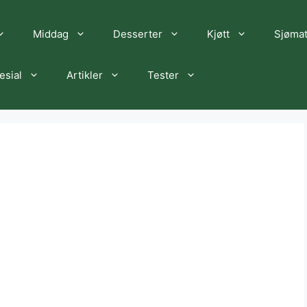
Middag
Desserter
Kjøtt
Sjøma
esial
Artikler
Tester