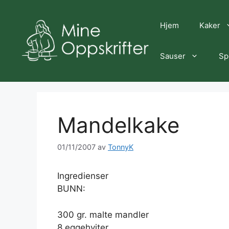
Hopp
til
Hjem
Kaker
innhold
Sauser
Sp
Mandelkake
01/11/2007
av
TonnyK
Ingredienser
BUNN:
300 gr. malte mandler
8 eggehviter