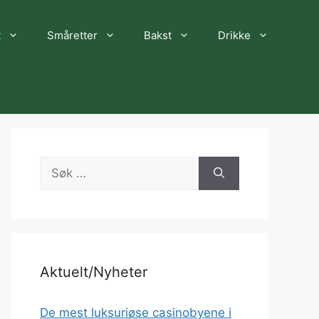
t
Småretter
Bakst
Drikke
Søk
etter:
Aktuelt/Nyheter
De mest luksuriøse casinobyene i