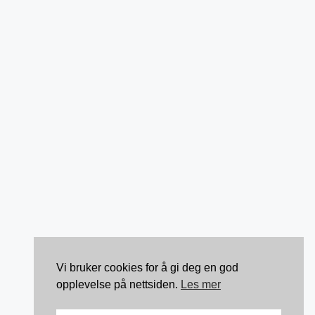
Vi bruker cookies for å gi deg en god
opplevelse på nettsiden.
Les mer