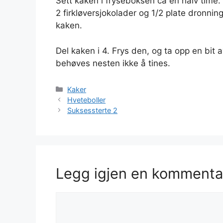
Sett kaken i fryseboksen ca en halv time.
2 firkløversjokolader og 1/2 plate dronni
kaken.
Del kaken i 4. Frys den, og ta opp en bit
behøves nesten ikke å tines.
Kategorier
Kaker
Hveteboller
Suksessterte 2
Legg igjen en kommenta
Kommentar