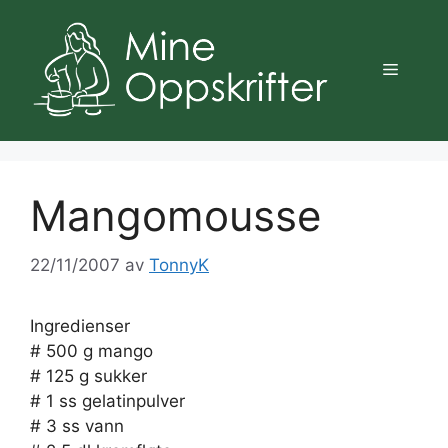
Hopp
til
innhold
Meny
Mangomousse
22/11/2007
av
TonnyK
Ingredienser
# 500 g mango
# 125 g sukker
# 1 ss gelatinpulver
# 3 ss vann