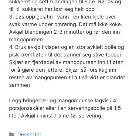
sukkeret og sett blandingen til side. Rør av og
til, til sukkeret har løst seg helt opp
3. Løs opp gelatin i vann i en liten kjele over
svak varme under omrøring. Det må ikke koke.
Avkjøl blandingen 2-3 minutter og rør den inn i
mangopureen
4. Bruk avkjølt visper og en stor avkjølt bolle og
pisk kremfløten til det danner seg stive topper.
Skjær en fjerdedel av mangopureen inn i fløten
for å gjøre den lettere. Skjær så forsiktig inn
resten av mangopureen til alt så vidt er blandet
sammen
Legg bringebær og mangomousse lagvis i 4
porsjonsskåler eller i en serveringsbolle på 1,5
liter. Avkjøl i minst 1 time før servering.
Kategorier
Desserter