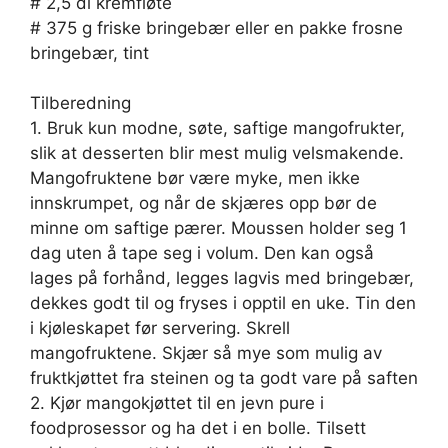
# 2,5 dl kremfløte
# 375 g friske bringebær eller en pakke frosne
bringebær, tint
Tilberedning
1. Bruk kun modne, søte, saftige mangofrukter,
slik at desserten blir mest mulig velsmakende.
Mangofruktene bør være myke, men ikke
innskrumpet, og når de skjæres opp bør de
minne om saftige pærer. Moussen holder seg 1
dag uten å tape seg i volum. Den kan også
lages på forhånd, legges lagvis med bringebær,
dekkes godt til og fryses i opptil en uke. Tin den
i kjøleskapet før servering. Skrell
mangofruktene. Skjær så mye som mulig av
fruktkjøttet fra steinen og ta godt vare på saften
2. Kjør mangokjøttet til en jevn pure i
foodprosessor og ha det i en bolle. Tilsett