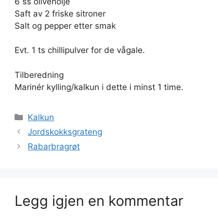
6 ss olivenolje
Saft av 2 friske sitroner
Salt og pepper etter smak
Evt. 1 ts chillipulver for de vågale.
Tilberedning
Marinér kylling/kalkun i dette i minst 1 time.
Kategorier
Kalkun
Jordskokksgrateng
Rabarbragrøt
Legg igjen en kommentar