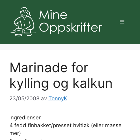
Hopp
til
innhold
Meny
Marinade for
kylling og kalkun
23/05/2008
av
TonnyK
Ingredienser
4 fedd finhakket/presset hvitløk (eller masse
mer)