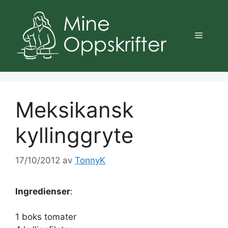
Hopp
til
innhold
Meny
Meksikansk
kyllinggryte
17/10/2012
av
TonnyK
Ingredienser
:
1 boks tomater