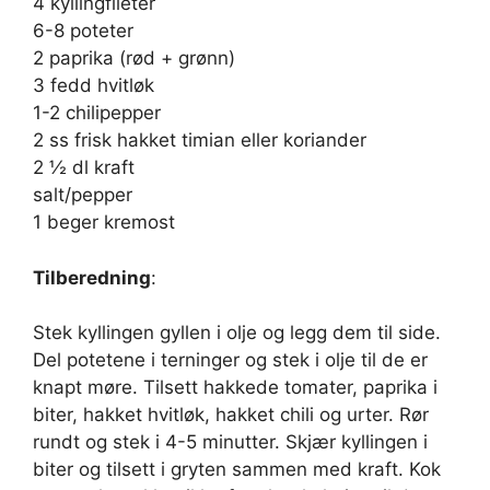
4 kyllingfileter
6-8 poteter
2 paprika (rød + grønn)
3 fedd hvitløk
1-2 chilipepper
2 ss frisk hakket timian eller koriander
2 ½ dl kraft
salt/pepper
1 beger kremost
Tilberedning
:
Stek kyllingen gyllen i olje og legg dem til side.
Del potetene i terninger og stek i olje til de er
knapt møre. Tilsett hakkede tomater, paprika i
biter, hakket hvitløk, hakket chili og urter. Rør
rundt og stek i 4-5 minutter. Skjær kyllingen i
biter og tilsett i gryten sammen med kraft. Kok