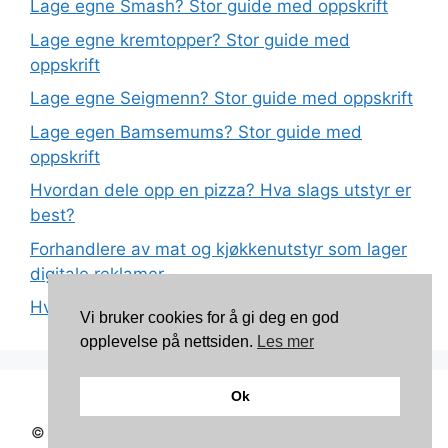
Lage egne Smash? Stor guide med oppskrift
Lage egne kremtopper? Stor guide med
oppskrift
Lage egne Seigmenn? Stor guide med oppskrift
Lage egen Bamsemums? Stor guide med
oppskrift
Hvordan dele opp en pizza? Hva slags utstyr er
best?
Forhandlere av mat og kjøkkenutstyr som lager
digitale reklamer
Hva betyr det at plast har matkvalitet?
Vi bruker cookies for å gi deg en god
opplevelse på nettsiden.
Les mer
Ok
Kontakt: torunnbeategjerven@gmail.com
© 2026 Mine oppskrifter
• Bygget med
GeneratePress