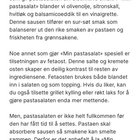
pastasalat» blander vi olivenolje, sitronskall,
hvitløk og balsamicoeddik til en vinaigrette.
Denne sausen tilfører en sur-søt smak som
balanserer ut den rike smaken av pastaen og
friskheten fra grønnsakene.
Noe annet som gjør «Min pastasalat» spesiell er
tilsetningen av fetaost. Denne salte og kremete
osten skaper en deilig kontrast til resten av
ingrediensene. Fetaosten brukes både blandet
inn i salaten og som topping. Hvis du liker, kan
du også tilsette grillet kylling eller røkt laks for å
gjøre pastasalaten enda mer mettende.
Men, pastasalaten er ikke helt fullkommen før
den har fått tid til å settes. Pastaen skal
absorbere sausen så smakene kan smelte
sammen. Derfor er det anbefalt å la «Min