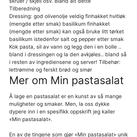
skruer / skjell osv. Bland alt dette
Tilberedning
Dressing: god olivenolje veldig finhakket hvitløk
(mengde etter smak) basilikum finhakket
(mengde etter smak) kan også bruke litt tørket
basilikum istedenfor salt og pepper etter smak
Kok pasta, sil av vann og legg den i en bolle ..
bland i dressingen og la den avkjøles.. bland så
i resten av ingrediensene og server! Tilbehør:
lettrømme og ferskt brød og smør
Mer om Min pastasalat
Å lage en pastasalat er en kunst av så mange
muligheter og smaker. Men, la oss dykke
dypere inn i en spesifikk oppskrift jeg kaller
«Min pastasalat».
En av de tingene som gjør «Min pastasalat» unik