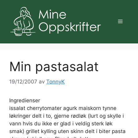
Hopp
til
innhold
Meny
Min pastasalat
19/12/2007
av
TonnyK
Ingredienser
issalat cherrytomater agurk maiskorn tynne
løkringer delt i to, gjerne rødløk (lurt og skylle i
vann hvis du ikke er glad i veldig sterk løk
smak) grillet kylling uten skinn delt i biter pasta