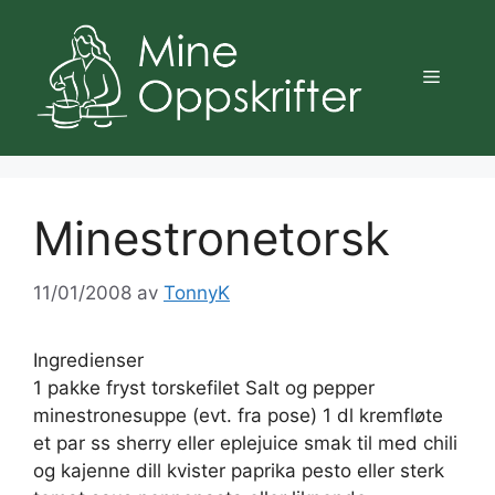
Hopp
til
innhold
Meny
Minestronetorsk
11/01/2008
av
TonnyK
Ingredienser
1 pakke fryst torskefilet Salt og pepper
minestronesuppe (evt. fra pose) 1 dl kremfløte
et par ss sherry eller eplejuice smak til med chili
og kajenne dill kvister paprika pesto eller sterk