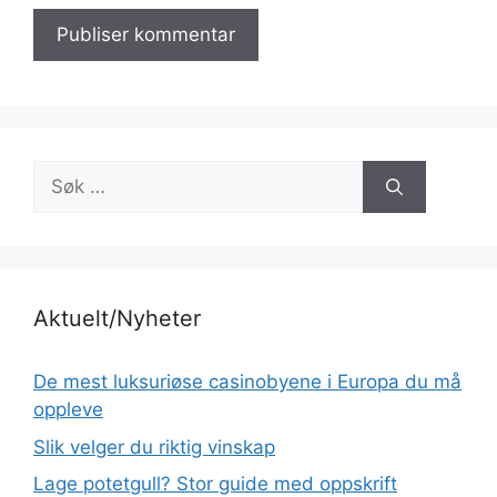
Søk
etter:
Aktuelt/Nyheter
De mest luksuriøse casinobyene i Europa du må
oppleve
Slik velger du riktig vinskap
Lage potetgull? Stor guide med oppskrift