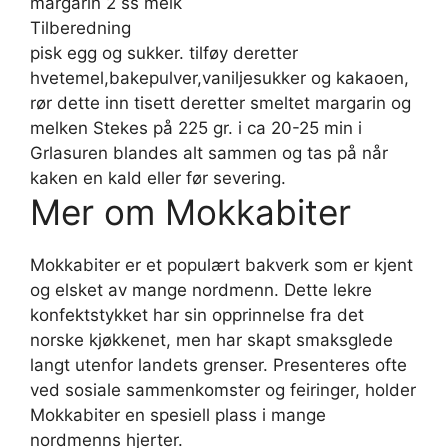
margarin 2 ss melk
Tilberedning
pisk egg og sukker. tilføy deretter
hvetemel,bakepulver,vaniljesukker og kakaoen,
rør dette inn tisett deretter smeltet margarin og
melken Stekes på 225 gr. i ca 20-25 min i
Grlasuren blandes alt sammen og tas på når
kaken en kald eller før severing.
Mer om Mokkabiter
Mokkabiter er et populært bakverk som er kjent
og elsket av mange nordmenn. Dette lekre
konfektstykket har sin opprinnelse fra det
norske kjøkkenet, men har skapt smaksglede
langt utenfor landets grenser. Presenteres ofte
ved sosiale sammenkomster og feiringer, holder
Mokkabiter en spesiell plass i mange
nordmenns hjerter.