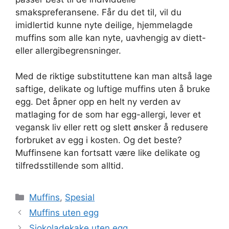
smakspreferansene. Får du det til, vil du
imidlertid kunne nyte deilige, hjemmelagde
muffins som alle kan nyte, uavhengig av diett-
eller allergibegrensninger.
Med de riktige substituttene kan man altså lage
saftige, delikate og luftige muffins uten å bruke
egg. Det åpner opp en helt ny verden av
matlaging for de som har egg-allergi, lever et
vegansk liv eller rett og slett ønsker å redusere
forbruket av egg i kosten. Og det beste?
Muffinsene kan fortsatt være like delikate og
tilfredsstillende som alltid.
Kategorier
Muffins
,
Spesial
Muffins uten egg
Sjokoladekake uten egg