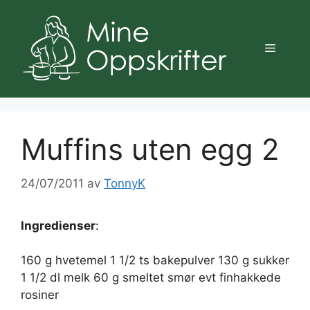
Hopp
til
innhold
Meny
Muffins uten egg 2
24/07/2011
av
TonnyK
Ingredienser
:
160 g hvetemel 1 1/2 ts bakepulver 130 g sukker
1 1/2 dl melk 60 g smeltet smør evt finhakkede
rosiner