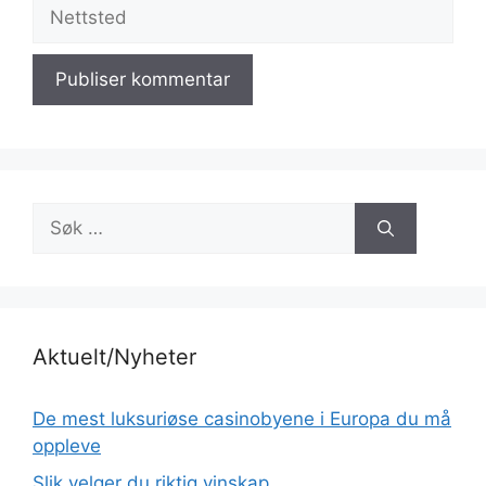
Nettsted
Søk
etter:
Aktuelt/Nyheter
De mest luksuriøse casinobyene i Europa du må
oppleve
Slik velger du riktig vinskap