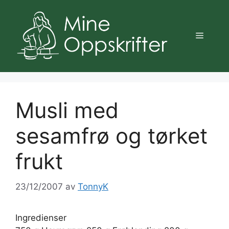
Hopp
til
innhold
Meny
Musli med
sesamfrø og tørket
frukt
23/12/2007
av
TonnyK
Ingredienser