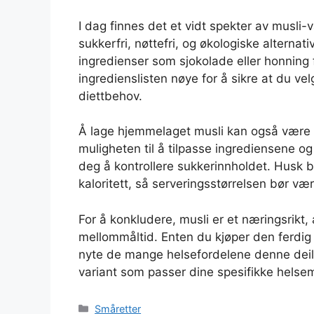
I dag finnes det et vidt spekter av musli-v
sukkerfri, nøttefri, og økologiske alterna
ingredienser som sjokolade eller honning f
ingredienslisten nøye for å sikre at du ve
diettbehov.
Å lage hjemmelaget musli kan også være et 
muligheten til å tilpasse ingrediensene og
deg å kontrollere sukkerinnholdet. Husk b
kaloritett, så serveringsstørrelsen bør væ
For å konkludere, musli er et næringsrikt, a
mellommåltid. Enten du kjøper den ferdig 
nyte de mange helsefordelene denne deili
variant som passer dine spesifikke helse
Kategorier
Småretter