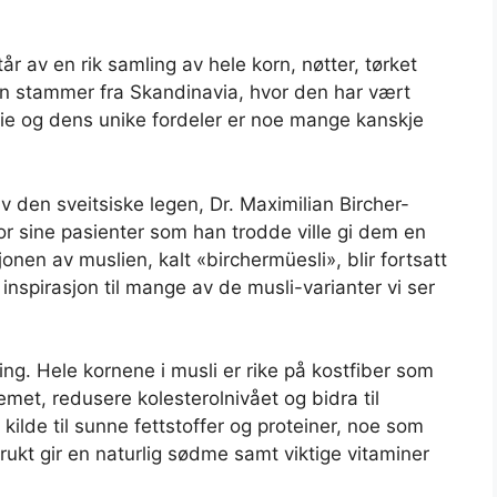
r av en rik samling av hele korn, nøtter, tørket
en stammer fra Skandinavia, hvor den har vært
rie og dens unike fordeler er noe mange kanskje
av den sveitsiske legen, Dr. Maximilian Bircher-
or sine pasienter som han trodde ville gi dem en
onen av muslien, kalt «birchermüesli», blir fortsatt
 inspirasjon til mange av de musli-varianter vi ser
ning. Hele kornene i musli er rike på kostfiber som
emet, redusere kolesterolnivået og bidra til
kilde til sunne fettstoffer og proteiner, noe som
frukt gir en naturlig sødme samt viktige vitaminer