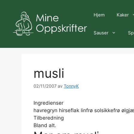
Hopp
til
Hjem
Kaker
innhold
Sauser
Sp
musli
02/11/2007
av
TonnyK
Ingredienser
havregryn hirseflak linfrø solsikkefrø øl
Tilberedning
Bland alt.