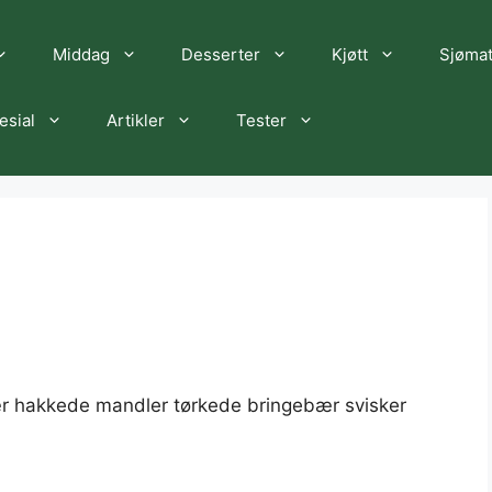
Middag
Desserter
Kjøtt
Sjøma
esial
Artikler
Tester
gjær hakkede mandler tørkede bringebær svisker