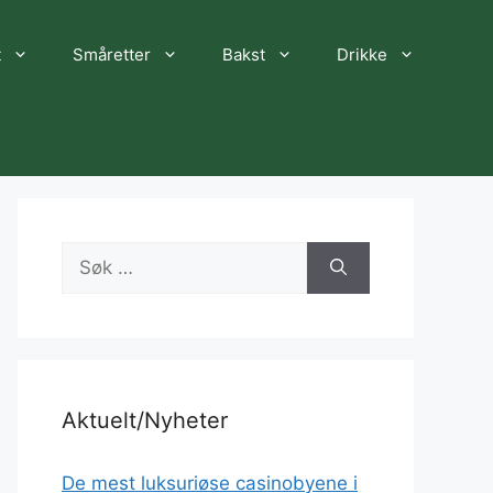
t
Småretter
Bakst
Drikke
Søk
etter:
Aktuelt/Nyheter
De mest luksuriøse casinobyene i