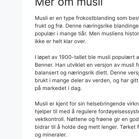
Mer om musli
Musli er en type frokostblanding som bestå
frukt og frø. Denne næringsrike blanding
populær i mange tiår. Men musliens histo
ikke er helt klar over.
I løpet av 1900-tallet ble musli populært 
Benner. Han utviklet en versjon av musli f
balansert og næringsrik diett. Denne versj
brukt i mange deler av verden, og har gitt
på markedet i dag.
Musli er kjent for sin helsebringende virk
hjelper til med å regulere fordøyelsessyst
vektkontroll. Nøttene og frøene gir en god 
bidrar til å holde deg mett lenger. Tørket 
og mineraler.