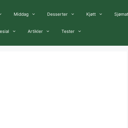
Middag
Desserter
Kjøtt
Sjøma
esial
Artikler
Tester