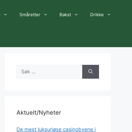
t
Småretter
Bakst
Drikke
Søk
etter:
Aktuelt/Nyheter
De mest luksuriøse casinobyene i