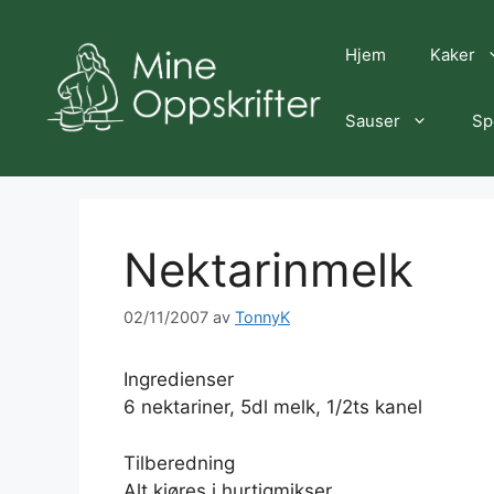
Hopp
til
Hjem
Kaker
innhold
Sauser
Sp
Nektarinmelk
02/11/2007
av
TonnyK
Ingredienser
6 nektariner, 5dl melk, 1/2ts kanel
Tilberedning
Alt kjøres i hurtigmikser.