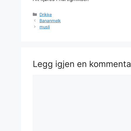
Kategorier
Drikke
Bananmelk
musli
Legg igjen en kommenta
Kommentar