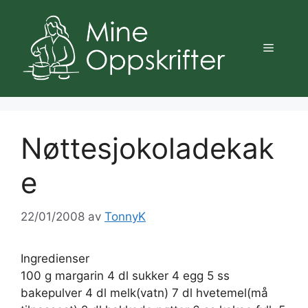
Hopp
til
innhold
Meny
Nøttesjokoladekak
e
22/01/2008
av
TonnyK
Ingredienser
100 g margarin 4 dl sukker 4 egg 5 ss
bakepulver 4 dl melk(vatn) 7 dl hvetemel(må