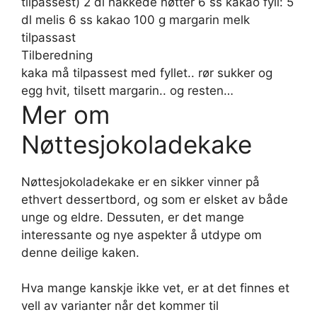
tilpassest) 2 dl hakkede nøtter 6 ss kakao fyll: 5
dl melis 6 ss kakao 100 g margarin melk
tilpassast
Tilberedning
kaka må tilpassest med fyllet.. rør sukker og
egg hvit, tilsett margarin.. og resten…
Mer om
Nøttesjokoladekake
Nøttesjokoladekake er en sikker vinner på
ethvert dessertbord, og som er elsket av både
unge og eldre. Dessuten, er det mange
interessante og nye aspekter å utdype om
denne deilige kaken.
Hva mange kanskje ikke vet, er at det finnes et
vell av varianter når det kommer til