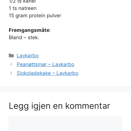
1/2 ts kanel
1 ts natreen
15 gram protein pulver
Fremgangsmåte
:
Bland – stek.
Kategorier
Lavkarbo
Peanøttsmør – Lavkarbo
Sjokoladekake – Lavkarbo
Legg igjen en kommentar
Kommentar