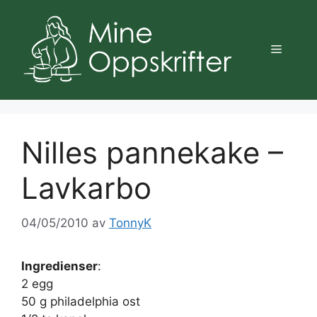
Hopp
til
innhold
Meny
Nilles pannekake –
Lavkarbo
04/05/2010
av
TonnyK
Ingredienser
:
2 egg
50 g philadelphia ost