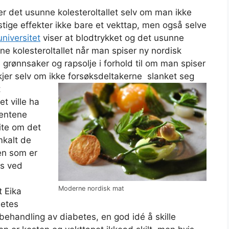
er det usunne kolesteroltallet selv om man ikke
ige effekter ikke bare et vekttap, men også selve
niversitet
viser at blodtrykket og det usunne
unne kolesteroltallet når man spiser ny nordisk
grønnsaker og rapsolje i forhold til om man spiser
kjer selv om ikke forsøksdeltakerne slanket seg
t
t ville ha
ientene
ite om det
mkalt de
en som er
is ved
Moderne nordisk mat
t Eika
betes
behandling av diabetes, en god idé å skille