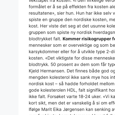
vekttapet fra kosten. «I den virkelige ver
formålet er å se på effekten fra kosten a
resultatene», sier hun. Hun har ikke selv
spiste en gruppe den nordiske kosten, me
kost. Her viste det seg at det usunne koles
gruppen som spiste ny nordisk hverdagsma
blodtrykket falt.
Kommer risikogrupper fo
mennesker som er overvektige og som befin
karsykdommer eller for å utvikle type 2-d
kosten. «Det viktigste for disse mennesken
blodtrykk. 50 prosent av dem som får type
Kjeld Hermansen. Det finnes både god og
mengden kolesterol ikke sank mye hos in
nordisk kost – så hadde forholdet mellom 
gode kolesterolen HDL, falt signifikant 
ikke falt. Forsøket varte 18-24 uker. «Vi 
kort sikt, men det er vanskelig å si om ef
Ifølge Marit Eika Jørgensen kan senking av