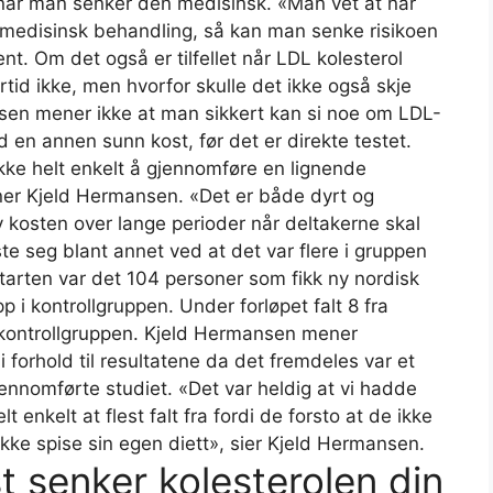
l når man senker den medisinsk. «Man vet at når
 medisinsk behandling, så kan man senke risikoen
t. Om det også er tilfellet når LDL kolesterol
id ikke, men hvorfor skulle det ikke også skje
sen mener ikke at man sikkert kan si noe om LDL-
d en annen sunn kost, før det er direkte testet.
ikke helt enkelt å gjennomføre en lignende
ner Kjeld Hermansen. «Det er både dyrt og
 kosten over lange perioder når deltakerne skal
te seg blant annet ved at det var flere i gruppen
tarten var det 104 personer som fikk ny nordisk
i kontrollgruppen. Under forløpet falt 8 fra
 kontrollgruppen. Kjeld Hermansen mener
i forhold til resultatene da det fremdeles var et
jennomførte studiet. «Det var heldig at vi hadde
 enkelt at flest falt fra fordi de forsto at de ikke
 ikke spise sin egen diett», sier Kjeld Hermansen.
 senker kolesterolen din