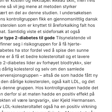
den er kosten og vekttapet ikkead skilt, men hvis
lene så vil jeg mene at metoden styrker
 vært en del av denne studien. I undersøkelsen
ns kontrollgruppen fikk en gjennomsnittlig dansk
terolen som er knyttet til åreforkalking falt hos
t. Samtidig viste et sideforsøk at også
r type 2-diabetes til gode
Tilsynelatende vil
ner seg i risikogruppen for å få hjerte-
iabetes ha stor fordel ved å spise den sunne
e er å få et bedre kolesteroltall og et lavere
 2-diabetes lider av forhøyet blodtrykk», sier
 dårlig kolesterol og selv om den samlede
tervensjonsgruppen – altså de som hadde fått ny
den dårlige kolesterolen, også kalt LDL, og det
hos denne gruppen. Hos kontrollgruppen hadde det
kan derfor si at maten hadde en positiv effekt på
fekten vil være langvarig», sier Kjeld Hermansen.
 LDL-kolesteroltallet også ha en positiv virkning