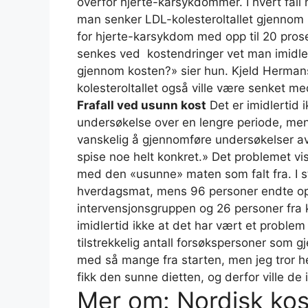
overfor hjerte-karsykdommer. I hvert fal
man senker LDL-kolesteroltallet gjennom
for hjerte-karsykdom med opp til 20 prosen
senkes ved kostendringer vet man imidlert
gjennom kosten?» sier hun. Kjeld Herman
kolesteroltallet også ville være senket me
Frafall ved usunn kost
Det er imidlertid 
undersøkelse over en lengre periode, me
vanskelig å gjennomføre undersøkelser av
spise noe helt konkret.» Det problemet vis
med den «usunne» maten som falt fra. I s
hverdagsmat, mens 96 personer endte opp 
intervensjonsgruppen og 26 personer fra
imidlertid ikke at det har vært et problem 
tilstrekkelig antall forsøkspersoner som g
med så mange fra starten, men jeg tror helt
fikk den sunne dietten, og derfor ville de
Mer om: Nordisk kost