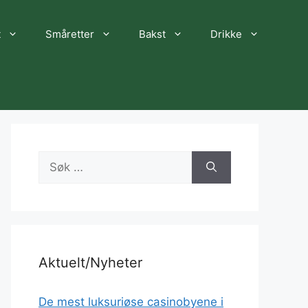
t
Småretter
Bakst
Drikke
Søk
etter:
Aktuelt/Nyheter
De mest luksuriøse casinobyene i