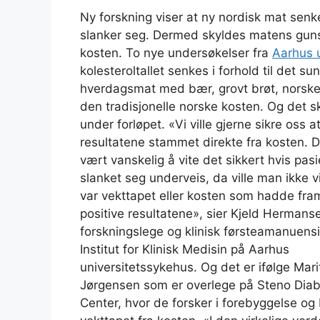
Ny forskning viser at ny nordisk mat senk
slanker seg. Dermed skyldes matens gunst
kosten. To nye undersøkelser fra
Aarhus u
kolesteroltallet senkes i forhold til det s
hverdagsmat med bær, grovt brøt, norske 
den tradisjonelle norske kosten. Og det s
under forløpet.
«Vi ville gjerne sikre oss a
resultatene stammet direkte fra kosten. De
vært vanskelig å vite det sikkert hvis pas
slanket seg underveis, da ville man ikke v
var vekttapet eller kosten som hadde fra
positive resultatene», sier Kjeld Hermans
forskningslege og klinisk førsteamanuens
Institut for Klinisk Medisin på Aarhus
universitetssykehus. Og det er ifølge Mari
Jørgensen som er overlege på Steno Dia
Center, hvor de forsker i forebyggelse og 