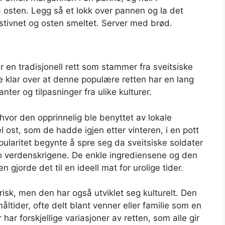
osten. Legg så et lokk over pannen og la det
 stivnet og osten smeltet. Server med brød.
en tradisjonell rett som stammer fra sveitsiske
 klar over at denne populære retten har en lang
ter og tilpasninger fra ulike kulturer.
hvor den opprinnelig ble benyttet av lokale
 ost, som de hadde igjen etter vinteren, i en pott
ularitet begynte å spre seg da sveitsiske soldater
o verdenskrigene. De enkle ingrediensene og den
jorde det til en ideell mat for urolige tider.
isk, men den har også utviklet seg kulturelt. Den
åltider, ofte delt blant venner eller familie som en
ar forskjellige variasjoner av retten, som alle gir