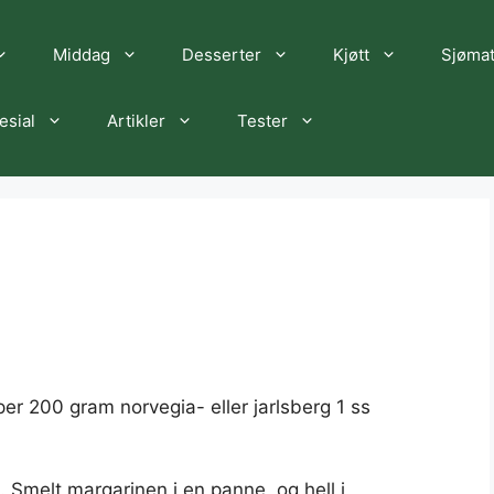
Middag
Desserter
Kjøtt
Sjøma
esial
Artikler
Tester
er 200 gram norvegia- eller jarlsberg 1 ss
 Smelt margarinen i en panne, og hell i