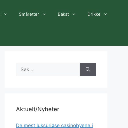
t
Småretter
Bakst
Drikke
Søk
etter:
Aktuelt/Nyheter
De mest luksuriøse casinobyene i