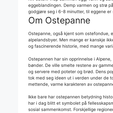
eggeblandingen. Demp varmen og strø på 
godgjøre seg i 6-8 minutter, til eggene er
Om Ostepanne
Ostepanne, også kjent som ostefondue, er 
alpelandsbyer. Men mange er kanskje ikke
og fascinerende historie, med mange varian
Ostepannen har sin opprinnelse i Alpene, 
bønder. De ville smelte restene av gammel
og servere med poteter og brød. Dens pop
tok med seg ideen ut i verden under de t
mettende, varme karakteren av ostepannen g
Ikke bare har ostepannen betydning histor
har i dag blitt et symbolet på fellesskapsm
sosial sammenkomst. Forskjellige regioner h