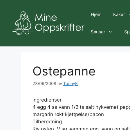
Hopp
til
Hjem
Kaker
innhold
Sauser
Sp
Ostepanne
23/09/2008
av
TonnyK
Ingredienser
4 egg 4 ss vann 1/2 ts salt nykvernet pepp
margarin røkt kjøttpølse/bacon
Tilberedning
Riv osten. Visp sammen egg, vann og salt.