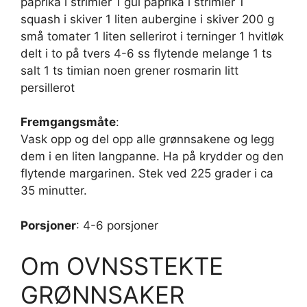
paprika i strimler 1 gul paprika i strimler 1
squash i skiver 1 liten aubergine i skiver 200 g
små tomater 1 liten sellerirot i terninger 1 hvitløk
delt i to på tvers 4-6 ss flytende melange 1 ts
salt 1 ts timian noen grener rosmarin litt
persillerot
Fremgangsmåte
:
Vask opp og del opp alle grønnsakene og legg
dem i en liten langpanne. Ha på krydder og den
flytende margarinen. Stek ved 225 grader i ca
35 minutter.
Porsjoner
: 4-6 porsjoner
Om OVNSSTEKTE
GRØNNSAKER