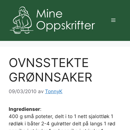
Hopp
til
innhold
Meny
OVNSSTEKTE
GRØNNSAKER
09/03/2010
av
TonnyK
Ingredienser
:
400 g små poteter, delt i to 1 nett sjalottløk 1
rødløk i båter 2-4 gulrøtter delt på langs 1 rød