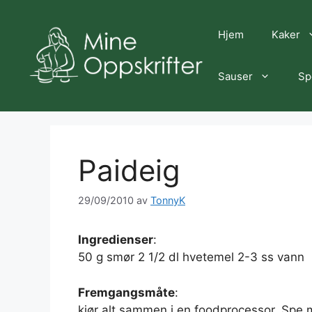
Hopp
til
Hjem
Kaker
innhold
Sauser
Sp
Paideig
29/09/2010
av
TonnyK
Ingredienser
:
50 g smør 2 1/2 dl hvetemel 2-3 ss vann
Fremgangsmåte
:
kjør alt sammen i en foodprocessor. Spe m