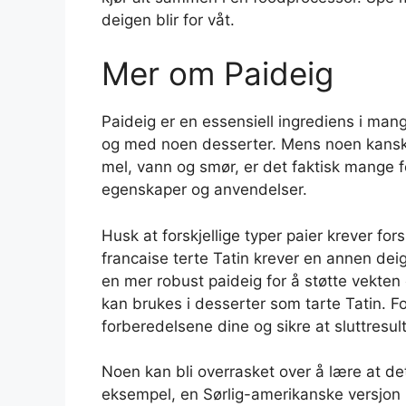
deigen blir for våt.
Mer om Paideig
Paideig er en essensiell ingrediens i mange
og med noen desserter. Mens noen kanskj
mel, vann og smør, er det faktisk mange fo
egenskaper og anvendelser.
Husk at forskjellige typer paier krever for
francaise terte Tatin krever en annen deig
en mer robust paideig for å støtte vekten 
kan brukes i desserter som tarte Tatin. Fo
forberedelsene dine og sikre at sluttresu
Noen kan bli overrasket over å lære at det
eksempel, en Sørlig-amerikanske versjon i