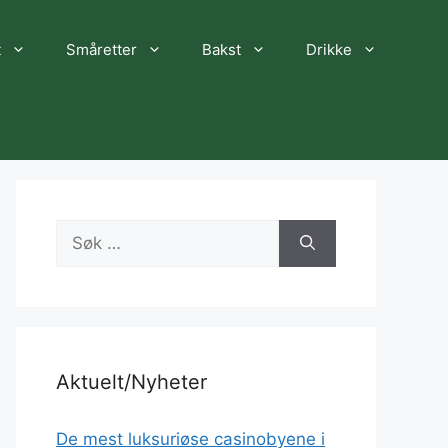
t
Småretter
Bakst
Drikke
Søk
etter:
Aktuelt/Nyheter
De mest luksuriøse casinobyene i