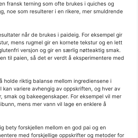
en fransk terning som ofte brukes i quiches og
g, noe som resulterer i en rikere, mer smuldrende
resultater når de brukes i paideig. For eksempel gir
ur, mens rugmel gir en kornete tekstur og en lett
utenfri versjon og gir en særlig nøtteaktig smak.
en til paien, så det er verdt å eksperimentere med
ig å holde riktig balanse mellom ingrediensene i
kan variere avhengig av oppskriften, og hver av
tur, smak og bakeegenskaper. For eksempel vil mer
ibunn, mens mer vann vil lage en enklere å
g bety forskjellen mellom en god pai og en
mentere med forskjellige oppskrifter og metoder for