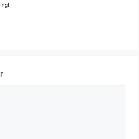
ing!.
r