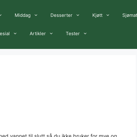
Middag
Desserter
Kjøtt
Sjøma
esial
Artikler
Tester
ed vannet til slutt så du ikke bruker for mye og