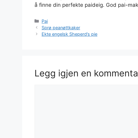
å finne din perfekte paideig. God pai-mak
Kategorier
Pai
Sprø peanøttkaker
Ekte engelsk Sheperd’s pie
Legg igjen en kommenta
Kommentar