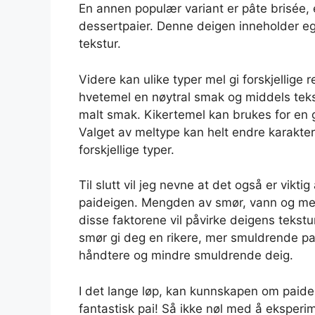
En annen populær variant er pâte brisée, 
dessertpaier. Denne deigen inneholder eg
tekstur.
Videre kan ulike typer mel gi forskjellige 
hvetemel en nøytral smak og middels tekst
malt smak. Kikertemel kan brukes for en gl
Valget av meltype kan helt endre karakter
forskjellige typer.
Til slutt vil jeg nevne at det også er vikt
paideigen. Mengden av smør, vann og mel 
disse faktorene vil påvirke deigens teks
smør gi deg en rikere, mer smuldrende pa
håndtere og mindre smuldrende deig.
I det lange løp, kan kunnskapen om paidei
fantastisk pai! Så ikke nøl med å eksperi