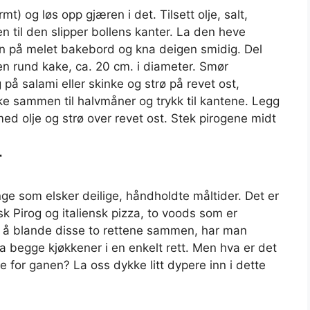
t) og løs opp gjæren i det. Tilsett olje, salt,
n til den slipper bollens kanter. La den heve
gen på melet bakebord og kna deigen smidig. Del
 en rund kake, ca. 20 cm. i diameter. Smør
å salami eller skinke og strø på revet ost,
ke sammen til halvmåner og trykk til kantene. Legg
d olje og strø over revet ost. Stek pirogene midt
r
nge som elsker deilige, håndholdte måltider. Det er
sk Pirog og italiensk pizza, to voods som er
d å blande disse to rettene sammen, har man
 begge kjøkkener i en enkelt rett. Men hva er det
de for ganen? La oss dykke litt dypere inn i dette