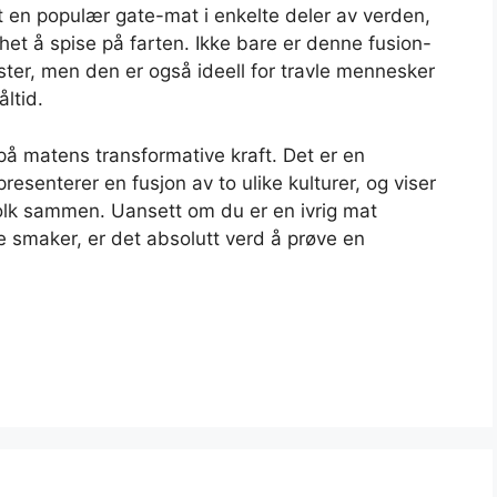
tt en populær gate-mat i enkelte deler av verden,
et å spise på farten. Ikke bare er denne fusion-
ter, men den er også ideell for travle mennesker
ltid.
s på matens transformative kraft. Det er en
resenterer en fusjon av to ulike kulturer, og viser
olk sammen. Uansett om du er en ivrig mat
ye smaker, er det absolutt verd å prøve en