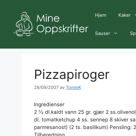
Hopp
til
Hjem
Kaker
innhold
Sauser
Sp
Pizzapiroger
28/09/2007
av
TonnyK
Ingredienser
2 ½ dl.kaldt vann 25 gr. gjær 2 ss.olivenolj
dl. tomatketchup 4 ss. sennep 8 skiver sala
parmesanost) (2 ts. basilikum) Pensling: 2 
Tilberedning