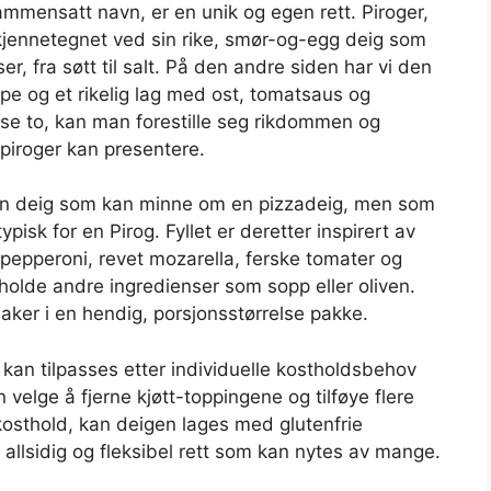
ammensatt navn, er en unik og egen rett. Piroger,
 kjennetegnet ved sin rike, smør-og-egg deig som
er, fra søtt til salt. På den andre siden har vi den
orpe og et rikelig lag med ost, tomatsaus og
sse to, kan man forestille seg rikdommen og
iroger kan presentere.
d en deig som kan minne om en pizzadeig, men som
sk for en Pirog. Fyllet er deretter inspirert av
epperoni, revet mozarella, ferske tomater og
holde andre ingredienser som sopp eller oliven.
aker i en hendig, porsjonsstørrelse pakke.
 kan tilpasses etter individuelle kostholdsbehov
velge å fjerne kjøtt-toppingene og tilføye flere
 kosthold, kan deigen lages med glutenfrie
n allsidig og fleksibel rett som kan nytes av mange.