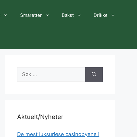
t
Småretter
Bakst
Drikke
Søk
etter:
Aktuelt/Nyheter
De mest luksuriøse casinobyene i