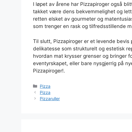
I løpet av årene har Pizzapiroger også bli
takket være dens bekvemmelighet og letth
retten elsket av gourmeter og matentusias
som trenger en rask og tilfredsstillende må
Til slutt, Pizzapiroger er et levende bevi
delikatesse som strukturelt og estetisk rep
hvordan mat krysser grenser og bringer f
eventyrskapet, eller bare nysgjerrig på n
Pizzapiroger!.
Kategorier
Pizza
Pizza
Pizzaruller