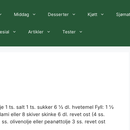
Middag
Desserter
Kjøtt
Sjøma
esial
Artikler
Tester
e 1 ts. salt 1 ts. sukker 6 ½ dl. hvetemel Fyll: 1 ½
mi eller 8 skiver skinke 6 dl. revet ost (4 ss.
ss. olivenolje eller peanøttolje 3 ss. revet ost