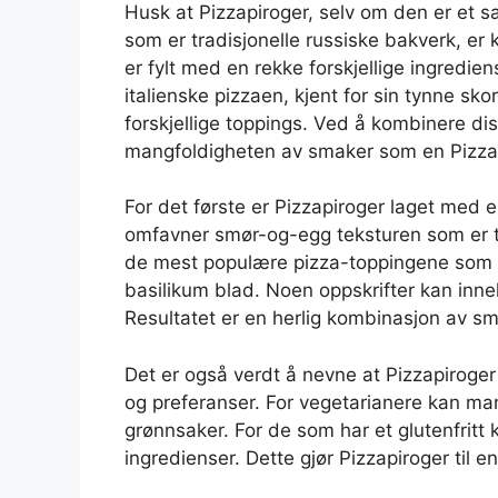
Husk at Pizzapiroger, selv om den er et s
som er tradisjonelle russiske bakverk, er
er fylt med en rekke forskjellige ingrediens
italienske pizzaen, kjent for sin tynne sk
forskjellige toppings. Ved å kombinere di
mangfoldigheten av smaker som en Pizzap
For det første er Pizzapiroger laget me
omfavner smør-og-egg teksturen som er typi
de mest populære pizza-toppingene som p
basilikum blad. Noen oppskrifter kan inne
Resultatet er en herlig kombinasjon av sm
Det er også verdt å nevne at Pizzapiroger
og preferanser. For vegetarianere kan man 
grønnsaker. For de som har et glutenfritt
ingredienser. Dette gjør Pizzapiroger til e