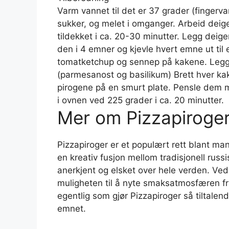
Varm vannet til det er 37 grader (fingervarm
sukker, og melet i omganger. Arbeid deige
tildekket i ca. 20-30 minutter. Legg dei
den i 4 emner og kjevle hvert emne ut til
tomatketchup og sennep på kakene. Legg p
(parmesanost og basilikum) Brett hver ka
pirogene på en smurt plate. Pensle dem me
i ovnen ved 225 grader i ca. 20 minutter.
Mer om Pizzapiroge
Pizzapiroger er et populært rett blant ma
en kreativ fusjon mellom tradisjonell russi
anerkjent og elsket over hele verden. Ve
muligheten til å nyte smaksatmosfæren fra
egentlig som gjør Pizzapiroger så tiltalen
emnet.