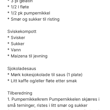
* 3 pl gelatin
* 1/2 l fløte
* 1/2 pk pumpernikkel
* Smør og sukker til risting
Sviskekompott
* Svisker
* Sukker
* Vann
* Maizena til jevning
Sjokoladesaus
* Mørk kokesjokolade til saus (1 plate)
* Litt kaffe og/eller fløte etter smak
Tilberedning
1. Pumpernikkelkrem Pumpernikkelen skjæres i
små terninger, ristes i litt smør og sukker