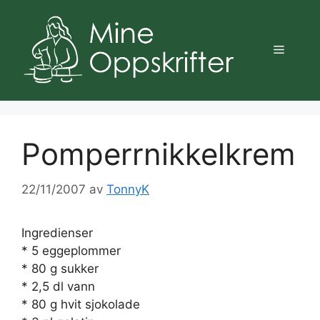
Hopp
til
innhold
Meny
Pomperrnikkelkrem
22/11/2007
av
TonnyK
Ingredienser
* 5 eggeplommer
* 80 g sukker
* 2,5 dl vann
* 80 g hvit sjokolade