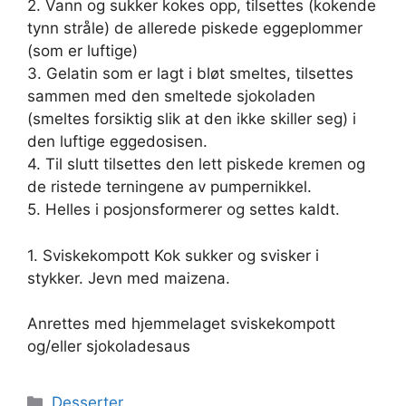
2. Vann og sukker kokes opp, tilsettes (kokende
tynn stråle) de allerede piskede eggeplommer
(som er luftige)
3. Gelatin som er lagt i bløt smeltes, tilsettes
sammen med den smeltede sjokoladen
(smeltes forsiktig slik at den ikke skiller seg) i
den luftige eggedosisen.
4. Til slutt tilsettes den lett piskede kremen og
de ristede terningene av pumpernikkel.
5. Helles i posjonsformerer og settes kaldt.
1. Sviskekompott Kok sukker og svisker i
stykker. Jevn med maizena.
Anrettes med hjemmelaget sviskekompott
og/eller sjokoladesaus
Kategorier
Desserter