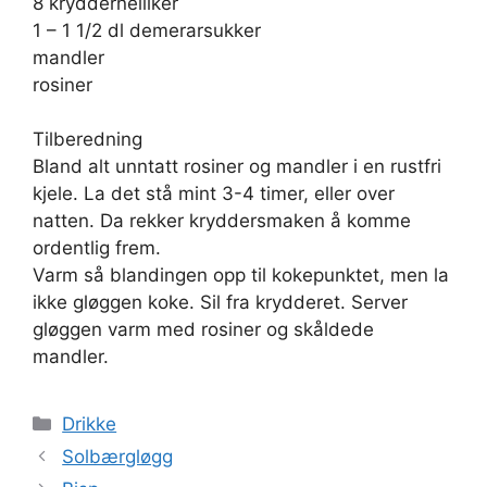
8 kryddernelliker
1 – 1 1/2 dl demerarsukker
mandler
rosiner
Tilberedning
Bland alt unntatt rosiner og mandler i en rustfri
kjele. La det stå mint 3-4 timer, eller over
natten. Da rekker kryddersmaken å komme
ordentlig frem.
Varm så blandingen opp til kokepunktet, men la
ikke gløggen koke. Sil fra krydderet. Server
gløggen varm med rosiner og skåldede
mandler.
Kategorier
Drikke
Solbærgløgg