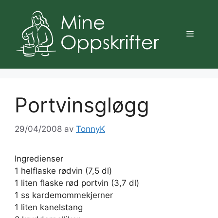
Hopp
til
innhold
Meny
Portvinsgløgg
29/04/2008
av
TonnyK
Ingredienser
1 helflaske rødvin (7,5 dl)
1 liten flaske rød portvin (3,7 dl)
1 ss kardemommekjerner
1 liten kanelstang