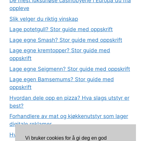
De mest luksuriøse casinobyene i Europa du må
oppleve
Slik velger du riktig vinskap
Lage potetgull? Stor guide med oppskrift
Lage egne Smash? Stor guide med oppskrift
Lage egne kremtopper? Stor guide med
oppskrift
Lage egne Seigmenn? Stor guide med oppskrift
Lage egen Bamsemums? Stor guide med
oppskrift
Hvordan dele opp en pizza? Hva slags utstyr er
best?
Forhandlere av mat og kjøkkenutstyr som lager
digitale reklamer
Hva betyr det at plast har matkvalitet?
Vi bruker cookies for å gi deg en god