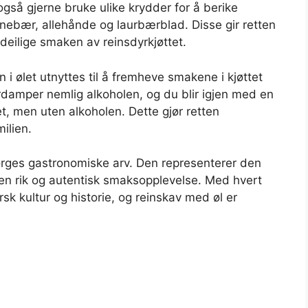
også gjerne bruke ulike krydder for å berike
inebær, allehånde og laurbærblad. Disse gir retten
eilige smaken av reinsdyrkjøttet.
 i ølet utnyttes til å fremheve smakene i kjøttet
rdamper nemlig alkoholen, og du blir igjen med en
t, men uten alkoholen. Dette gjør retten
milien.
orges gastronomiske arv. Den representerer den
 en rik og autentisk smaksopplevelse. Med hvert
sk kultur og historie, og reinskav med øl er