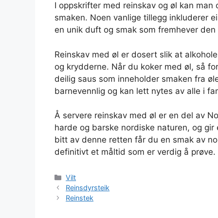
I oppskrifter med reinskav og øl kan man 
smaken. Noen vanlige tillegg inkluderer e
en unik duft og smak som fremhever den d
Reinskav med øl er dosert slik at alkoholen
og krydderne. Når du koker med øl, så fo
deilig saus som inneholder smaken fra øle
barnevennlig og kan lett nytes av alle i fa
Å servere reinskav med øl er en del av N
harde og barske nordiske naturen, og gir
bitt av denne retten får du en smak av nor
definitivt et måltid som er verdig å prøve.
Kategorier
Vilt
Reinsdyrsteik
Reinstek