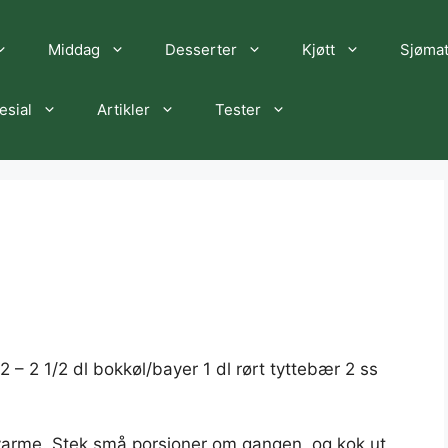
Middag
Desserter
Kjøtt
Sjøma
esial
Artikler
Tester
2 – 2 1/2 dl bokkøl/bayer 1 dl rørt tyttebær 2 ss
d varme. Stek små porsjoner om gangen, og kok ut