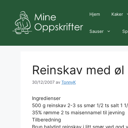
Hopp
til
Hjem
Kaker
innhold
Sauser
Sp
Reinskav med øl
30/12/2007
av
TonnyK
Ingredienser
500 g reinskav 2-3 ss smør 1/2 ts salt 1 1/
35% rømme 2 ts maisennamel til jevning
Tilberedning
Brun halvtint reinskav i litt smør ved go