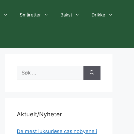
t
Småretter
Bakst
Drikke
Søk
etter:
Aktuelt/Nyheter
De mest luksuriøse casinobyene i