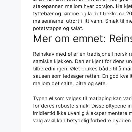
stekepannen mellom hver porsjon. Ha kjøttet
tyttebær og rømme og la det trekke ca 20 
maisennamel utrørt i litt vann. Smak til 
potetstappe og salat.
Mer om emnet: Rein
Reinskav med øl er en tradisjonell norsk r
samiske kjøkken. Den er kjent for dens un
tilberedningen. Ølet brukes både til å mar
sausen som ledsager retten. En god kvalit
mellom det salte, bitre og søte.
Typen øl som velges til matlaging kan vari
for deres robuste smak. Disse øltypene ink
imidlertid ikke uvanlig å eksperimentere m
valg av øl kan betydelig forbedre dybden