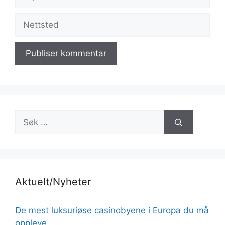
post
Nettsted
Søk
etter:
Aktuelt/Nyheter
De mest luksuriøse casinobyene i Europa du må
oppleve