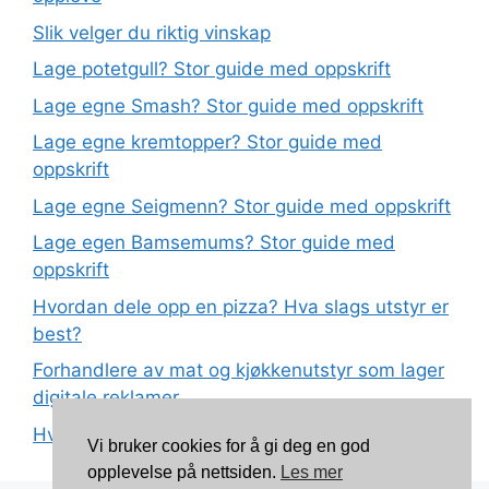
Slik velger du riktig vinskap
Lage potetgull? Stor guide med oppskrift
Lage egne Smash? Stor guide med oppskrift
Lage egne kremtopper? Stor guide med
oppskrift
Lage egne Seigmenn? Stor guide med oppskrift
Lage egen Bamsemums? Stor guide med
oppskrift
Hvordan dele opp en pizza? Hva slags utstyr er
best?
Forhandlere av mat og kjøkkenutstyr som lager
digitale reklamer
Hva betyr det at plast har matkvalitet?
Vi bruker cookies for å gi deg en god
opplevelse på nettsiden.
Les mer