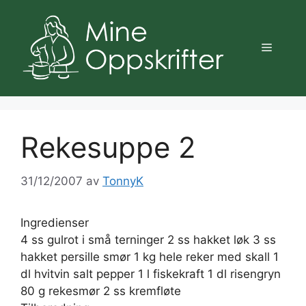
Hopp
til
innhold
Meny
Rekesuppe 2
31/12/2007
av
TonnyK
Ingredienser
4 ss gulrot i små terninger 2 ss hakket løk 3 ss
hakket persille smør 1 kg hele reker med skall 1
dl hvitvin salt pepper 1 l fiskekraft 1 dl risengryn
80 g rekesmør 2 ss kremfløte