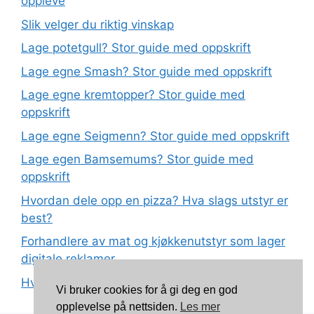
oppleve
Slik velger du riktig vinskap
Lage potetgull? Stor guide med oppskrift
Lage egne Smash? Stor guide med oppskrift
Lage egne kremtopper? Stor guide med
oppskrift
Lage egne Seigmenn? Stor guide med oppskrift
Lage egen Bamsemums? Stor guide med
oppskrift
Hvordan dele opp en pizza? Hva slags utstyr er
best?
Forhandlere av mat og kjøkkenutstyr som lager
digitale reklamer
Hva betyr det at plast har matkvalitet?
Vi bruker cookies for å gi deg en god
opplevelse på nettsiden.
Les mer