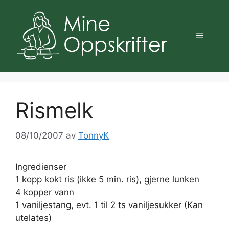
Hopp
til
innhold
Meny
Rismelk
08/10/2007
av
TonnyK
Ingredienser
1 kopp kokt ris (ikke 5 min. ris), gjerne lunken
4 kopper vann
1 vaniljestang, evt. 1 til 2 ts vaniljesukker (Kan
utelates)