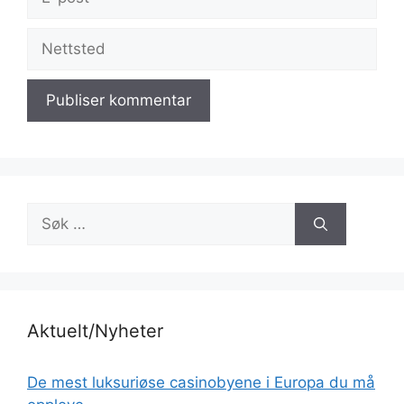
post
Nettsted
Søk
etter:
Aktuelt/Nyheter
De mest luksuriøse casinobyene i Europa du må