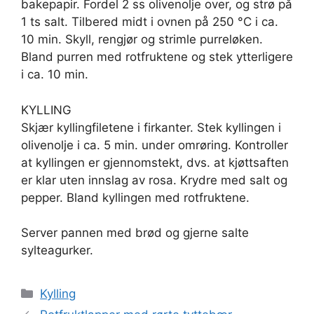
bakepapir. Fordel 2 ss olivenolje over, og strø på
1 ts salt. Tilbered midt i ovnen på 250 °C i ca.
10 min. Skyll, rengjør og strimle purreløken.
Bland purren med rotfruktene og stek ytterligere
i ca. 10 min.
KYLLING
Skjær kyllingfiletene i firkanter. Stek kyllingen i
olivenolje i ca. 5 min. under omrøring. Kontroller
at kyllingen er gjennomstekt, dvs. at kjøttsaften
er klar uten innslag av rosa. Krydre med salt og
pepper. Bland kyllingen med rotfruktene.
Server pannen med brød og gjerne salte
sylteagurker.
Kategorier
Kylling