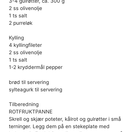
3-4 gulrøtter, ca. 300 g
2 ss olivenolje
1 ts salt
2 purreløk
Kylling
4 kyllingfileter
2 ss olivenolje
1 ts salt
1-2 kryddermål pepper
brød til servering
sylteagurk til servering
Tilberedning
ROTFRUKTPANNE
Skrell og skjær poteter, kålrot og gulrøtter i små
terninger. Legg dem på en stekeplate med