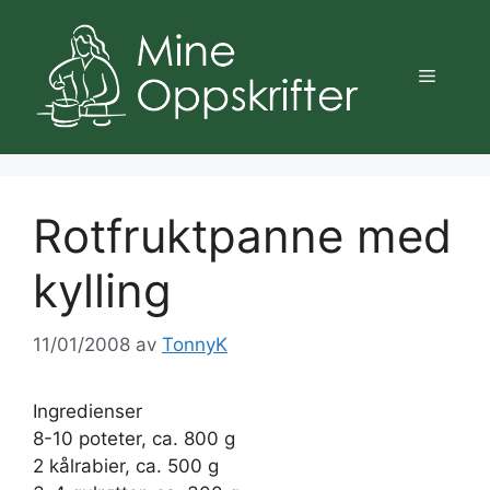
Hopp
til
innhold
Meny
Rotfruktpanne med
kylling
11/01/2008
av
TonnyK
Ingredienser
8-10 poteter, ca. 800 g
2 kålrabier, ca. 500 g