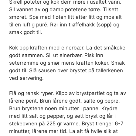
Skrell poteter og kok dem møre i usaltet vann.
Sil vannet av og damp potetene tørre. Tilsett
smøret. Spe med fløten litt etter litt og mos alt
til en luftig puré. Rør inn trøffelhakk (sopp) og
smak godt til.
Kok opp kraften med einerbær. La det småkoke
godt sammen. Sil ut einerbær. Pisk inn
seterrømme og smør mens kraften koker. Smak
godt til. Slå sausen over brystet på tallerkenen
ved servering.
Flå og rensk ryper. Klipp av brystpartiet og ta av
lårene pent. Brun lårene godt, salte og pepre.
Brun brystene noen minutter i panne. Krydre
med litt salt og pepper, og sett bryst og lår i
stekeovnen på 225 gr varme. Bryst trenger 6-7
minutter, lårene mer tid. La alt få hvile slik at