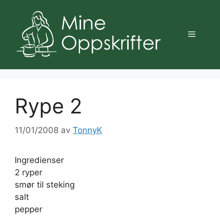
Hopp
til
innhold
Meny
Rype 2
11/01/2008
av
TonnyK
Ingredienser
2 ryper
smør til steking
salt
pepper