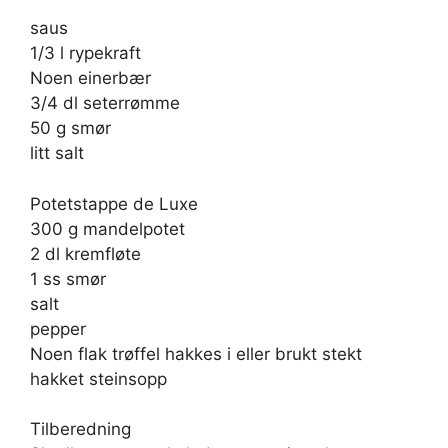
saus
1/3 l rypekraft
Noen einerbær
3/4 dl seterrømme
50 g smør
litt salt
Potetstappe de Luxe
300 g mandelpotet
2 dl kremfløte
1 ss smør
salt
pepper
Noen flak trøffel hakkes i eller brukt stekt
hakket steinsopp
Tilberedning