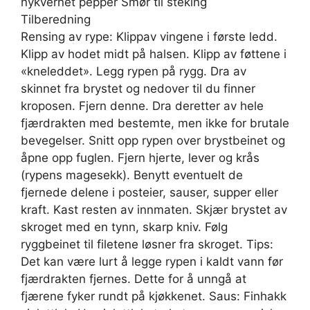
nykvernet pepper Smør til steking
Tilberedning
Rensing av rype: Klippav vingene i første ledd.
Klipp av hodet midt på halsen. Klipp av føttene i
«kneleddet». Legg rypen på rygg. Dra av
skinnet fra brystet og nedover til du finner
kroposen. Fjern denne. Dra deretter av hele
fjærdrakten med bestemte, men ikke for brutale
bevegelser. Snitt opp rypen over brystbeinet og
åpne opp fuglen. Fjern hjerte, lever og krås
(rypens magesekk). Benytt eventuelt de
fjernede delene i posteier, sauser, supper eller
kraft. Kast resten av innmaten. Skjær brystet av
skroget med en tynn, skarp kniv. Følg
ryggbeinet til filetene løsner fra skroget. Tips:
Det kan være lurt å legge rypen i kaldt vann før
fjærdrakten fjernes. Dette for å unngå at
fjærene fyker rundt på kjøkkenet. Saus: Finhakk