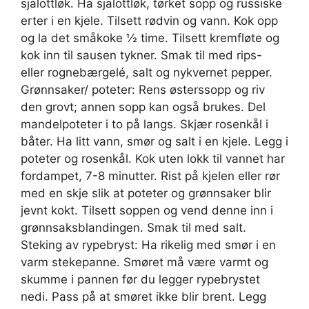
sjalottløk. Ha sjalottløk, tørket sopp og russiske
erter i en kjele. Tilsett rødvin og vann. Kok opp
og la det småkoke ½ time. Tilsett kremfløte og
kok inn til sausen tykner. Smak til med rips-
eller rognebærgelé, salt og nykvernet pepper.
Grønnsaker/ poteter: Rens østerssopp og riv
den grovt; annen sopp kan også brukes. Del
mandelpoteter i to på langs. Skjær rosenkål i
båter. Ha litt vann, smør og salt i en kjele. Legg i
poteter og rosenkål. Kok uten lokk til vannet har
fordampet, 7-8 minutter. Rist på kjelen eller rør
med en skje slik at poteter og grønnsaker blir
jevnt kokt. Tilsett soppen og vend denne inn i
grønnsaksblandingen. Smak til med salt.
Steking av rypebryst: Ha rikelig med smør i en
varm stekepanne. Smøret må være varmt og
skumme i pannen før du legger rypebrystet
nedi. Pass på at smøret ikke blir brent. Legg