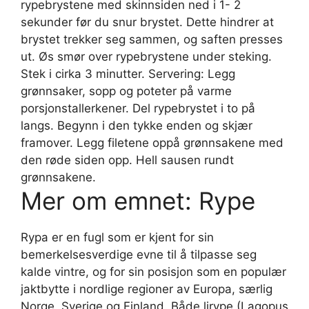
rypebrystene med skinnsiden ned i 1- 2
sekunder før du snur brystet. Dette hindrer at
brystet trekker seg sammen, og saften presses
ut. Øs smør over rypebrystene under steking.
Stek i cirka 3 minutter. Servering: Legg
grønnsaker, sopp og poteter på varme
porsjonstallerkener. Del rypebrystet i to på
langs. Begynn i den tykke enden og skjær
framover. Legg filetene oppå grønnsakene med
den røde siden opp. Hell sausen rundt
grønnsakene.
Mer om emnet: Rype
Rypa er en fugl som er kjent for sin
bemerkelsesverdige evne til å tilpasse seg
kalde vintre, og for sin posisjon som en populær
jaktbytte i nordlige regioner av Europa, særlig
Norge, Sverige og Finland. Både lirype (Lagopus