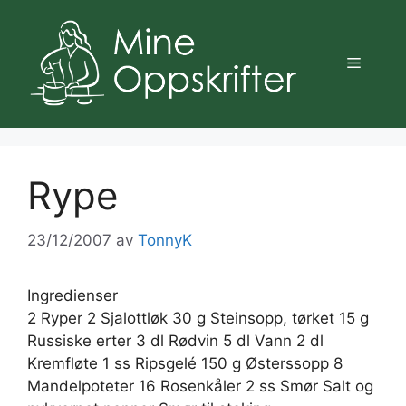
Hopp
til
innhold
Meny
Rype
23/12/2007
av
TonnyK
Ingredienser
2 Ryper 2 Sjalottløk 30 g Steinsopp, tørket 15 g
Russiske erter 3 dl Rødvin 5 dl Vann 2 dl
Kremfløte 1 ss Ripsgelé 150 g Østerssopp 8
Mandelpoteter 16 Rosenkåler 2 ss Smør Salt og