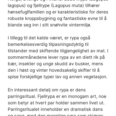
lagopus) og fjellrype (Lagopus muta) tilhører
hønsefuglfamilien og er karakteristiske for deres
robuste kroppsbygning og fantastiske evne til å
blande seg inn i sitt snøhvite vintermiljø.
I tillegg til det kalde været, er rypa også
bemerkelsesverdig tilpasningsdyktig til
tilstander med skiftende tilgjengelighet av mat. I
sommermånedene lever rypa av en diett rik på
bær, insekter og unge skudd av busker, mens
den i høst og vinter hovedsakelig skifter til å
spise forskjellige typer lav og annen vegetasjon.
En interessant detalj om rypa er dens
parringsritual. Fjellrypa er en monogam art, noe
som betyr at hvert par holder sammen livet ut.
Parringsritualet inneholder en dramatisk dans
og sang, med den mannlige rypa som skjærer