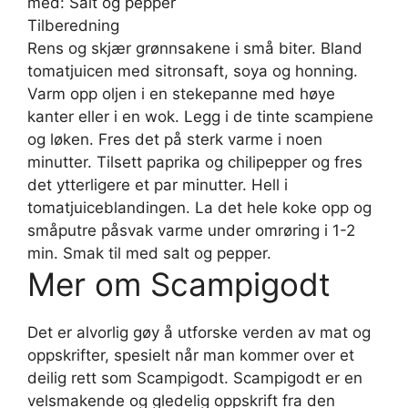
med: Salt og pepper
Tilberedning
Rens og skjær grønnsakene i små biter. Bland
tomatjuicen med sitronsaft, soya og honning.
Varm opp oljen i en stekepanne med høye
kanter eller i en wok. Legg i de tinte scampiene
og løken. Fres det på sterk varme i noen
minutter. Tilsett paprika og chilipepper og fres
det ytterligere et par minutter. Hell i
tomatjuiceblandingen. La det hele koke opp og
småputre påsvak varme under omrøring i 1-2
min. Smak til med salt og pepper.
Mer om Scampigodt
Det er alvorlig gøy å utforske verden av mat og
oppskrifter, spesielt når man kommer over et
deilig rett som Scampigodt. Scampigodt er en
velsmakende og gledelig oppskrift fra den