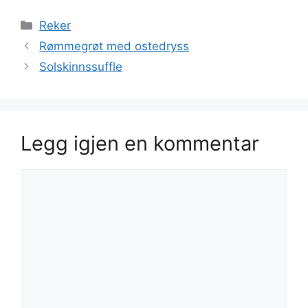
Kategorier
Reker
Rømmegrøt med ostedryss
Solskinnssuffle
Legg igjen en kommentar
Kommentar