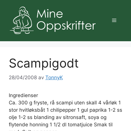
Hopp
til
innhold
Meny
Scampigodt
28/04/2008
av
TonnyK
Ingredienser
Ca. 300 g fryste, rå scampi uten skall 4 vårløk 1
stor hvitløksbåt 1 chilipepper 1 gul paprika 1-2 ss
olje 1-2 ss blanding av sitronsaft, soya og
flytende honning 1 1/2 dl tomatjuice Smak til