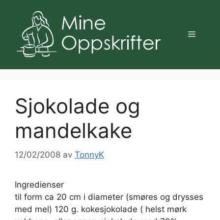
Hopp
til
innhold
Meny
Sjokolade og
mandelkake
12/02/2008
av
TonnyK
Ingredienser
til form ca 20 cm i diameter (smøres og drysses
med mel) 120 g. kokesjokolade ( helst mørk