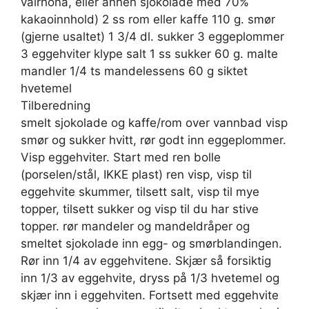
valrhona, eller annen sjokolade med 70%
kakaoinnhold) 2 ss rom eller kaffe 110 g. smør
(gjerne usaltet) 1 3/4 dl. sukker 3 eggeplommer
3 eggehviter klype salt 1 ss sukker 60 g. malte
mandler 1/4 ts mandelessens 60 g siktet
hvetemel
Tilberedning
smelt sjokolade og kaffe/rom over vannbad visp
smør og sukker hvitt, rør godt inn eggeplommer.
Visp eggehviter. Start med ren bolle
(porselen/stål, IKKE plast) ren visp, visp til
eggehvite skummer, tilsett salt, visp til mye
topper, tilsett sukker og visp til du har stive
topper. rør mandeler og mandeldråper og
smeltet sjokolade inn egg- og smørblandingen.
Rør inn 1/4 av eggehvitene. Skjær så forsiktig
inn 1/3 av eggehvite, dryss på 1/3 hvetemel og
skjær inn i eggehviten. Fortsett med eggehvite