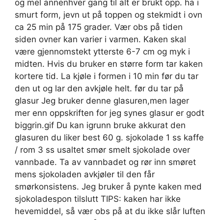
og mel annenhver gang til alt er brukt opp. ha i
smurt form, jevn ut på toppen og stekmidt i ovn
ca 25 min på 175 grader. Vær obs på tiden
siden ovner kan varier i varmen. Kaken skal
være gjennomstekt ytterste 6-7 cm og myk i
midten. Hvis du bruker en større form tar kaken
kortere tid. La kjøle i formen i 10 min før du tar
den ut og lar den avkjøle helt. før du tar på
glasur Jeg bruker denne glasuren,men lager
mer enn oppskriften for jeg synes glasur er godt
biggrin.gif Du kan igrunn bruke akkurat den
glasuren du liker best 60 g. sjokolade 1 ss kaffe
/ rom 3 ss usaltet smør smelt sjokolade over
vannbade. Ta av vannbadet og rør inn smøret
mens sjokoladen avkjøler til den får
smørkonsistens. Jeg bruker å pynte kaken med
sjokoladespon tilslutt TIPS: kaken har ikke
hevemiddel, så vær obs på at du ikke slår luften