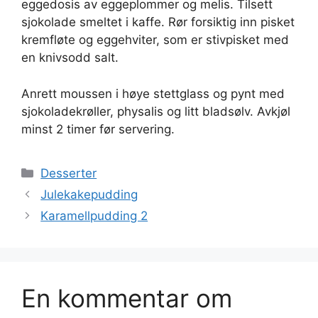
eggedosis av eggeplommer og melis. Tilsett
sjokolade smeltet i kaffe. Rør forsiktig inn pisket
kremfløte og eggehviter, som er stivpisket med
en knivsodd salt.
Anrett moussen i høye stettglass og pynt med
sjokoladekrøller, physalis og litt bladsølv. Avkjøl
minst 2 timer før servering.
Kategorier
Desserter
Julekakepudding
Karamellpudding 2
En kommentar om