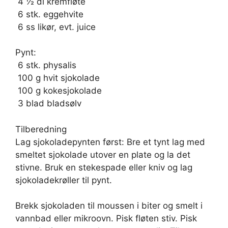
 4 ½ dl kremfløte
 6 stk. eggehvite
 6 ss likør, evt. juice
Pynt:
 6 stk. physalis
 100 g hvit sjokolade
 100 g kokesjokolade
 3 blad bladsølv
Tilberedning
Lag sjokoladepynten først: Bre et tynt lag med
smeltet sjokolade utover en plate og la det
stivne. Bruk en stekespade eller kniv og lag
sjokoladekrøller til pynt.
Brekk sjokoladen til moussen i biter og smelt i
vannbad eller mikroovn. Pisk fløten stiv. Pisk