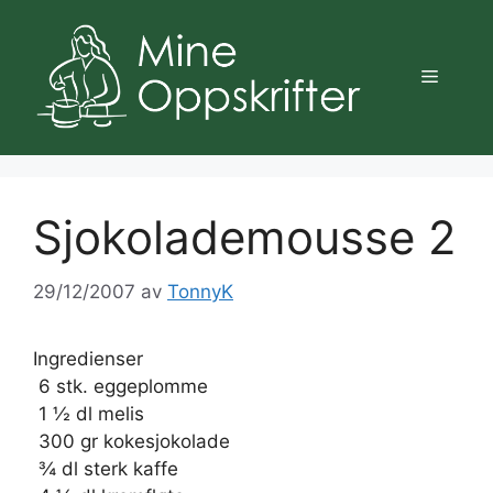
Hopp
til
innhold
Meny
Sjokolademousse 2
29/12/2007
av
TonnyK
Ingredienser
 6 stk. eggeplomme
 1 ½ dl melis
 300 gr kokesjokolade
 ¾ dl sterk kaffe