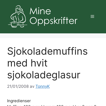
Hopp
til
innhold
Meny
Sjokolademuffins
med hvit
sjokoladeglasur
21/01/2008
av
TonnyK
Ingredienser