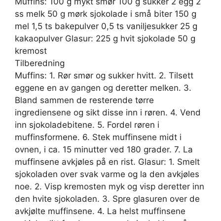
Muffins: 100 g mykt smør 100 g sukker 2 egg 2
ss melk 50 g mørk sjokolade i små biter 150 g
mel 1,5 ts bakepulver 0,5 ts vaniljesukker 25 g
kakaopulver Glasur: 225 g hvit sjokolade 50 g
kremost
Tilberedning
Muffins: 1. Rør smør og sukker hvitt. 2. Tilsett
eggene en av gangen og deretter melken. 3.
Bland sammen de resterende tørre
ingrediensene og sikt disse inn i røren. 4. Vend
inn sjokoladebitene. 5. Fordel røren i
muffinsformene. 6. Stek muffinsene midt i
ovnen, i ca. 15 minutter ved 180 grader. 7. La
muffinsene avkjøles på en rist. Glasur: 1. Smelt
sjokoladen over svak varme og la den avkjøles
noe. 2. Visp kremosten myk og visp deretter inn
den hvite sjokoladen. 3. Spre glasuren over de
avkjølte muffinsene. 4. La helst muffinsene