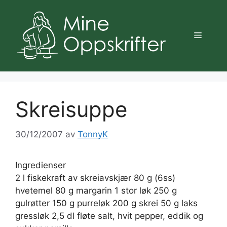
Hopp
til
innhold
Meny
Skreisuppe
30/12/2007
av
TonnyK
Ingredienser
2 l fiskekraft av skreiavskjær 80 g (6ss)
hvetemel 80 g margarin 1 stor løk 250 g
gulrøtter 150 g purreløk 200 g skrei 50 g laks
gressløk 2,5 dl fløte salt, hvit pepper, eddik og