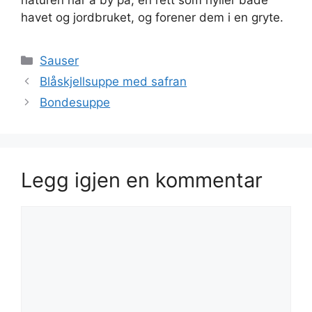
naturen har å by på, en rett som hyller både
havet og jordbruket, og forener dem i en gryte.
Kategorier
Sauser
Blåskjellsuppe med safran
Bondesuppe
Legg igjen en kommentar
Kommentar