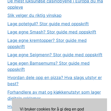
De mest luksuriøse casinobyene i Europa du må
oppleve
Slik velger du riktig vinskap
Lage potetgull? Stor guide med oppskrift
Lage egne Smash? Stor guide med oppskrift
Lage egne kremtopper? Stor guide med
oppskrift
Lage egne Seigmenn? Stor guide med oppskrift
Lage egen Bamsemums? Stor guide med
oppskrift
Hvordan dele opp en pizza? Hva slags utstyr er
best?
Forhandlere av mat og kjøkkenutstyr som lager
digitale reklamer
Hva betyr det at plast har matkvalitet?
Vi bruker cookies for å gi deg en god