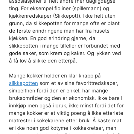
assosiasjoner til helt andre mer dagligdagse
ting. For eksempel fioliner (spillemann) og
kjøkkenredskaper (Slikkepott). Ikke helt uten
grunn, da slikkepotten for mange ofte er blant
de første erindringene man har fra husets
kjøkken. En god erindring gjerne, da
slikkepotten i mange tilfeller er forbundet med
gode saker, som krem og kaker. Og lykken ved
å få lov å slikke den etterpå.
Mange kokker holder en klar knapp på
slikkepotten
som et av sine favorittredskaper,
simpelthen fordi den er enkel, har mange
bruksområder og den er økonomisk. Ikke bare i
innkjøp men også i bruk, ikke minst fordi det for
mange kokker er et viktig poeng å ikke etterlate
matrester i kokekarene etter bruk. Å kaste mat
er ikke noen god kotyme i kokkekretser, men