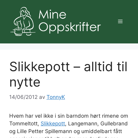
Hopp
til
innhold
Meny
Slikkepott – alltid til
nytte
14/06/2012
av
TonnyK
Hvem har vel ikke i sin barndom hørt rimene om
Tommeltott,
Slikkepott
, Langemann, Gullebrand
og Lille Petter Spillemann og umiddelbart fått