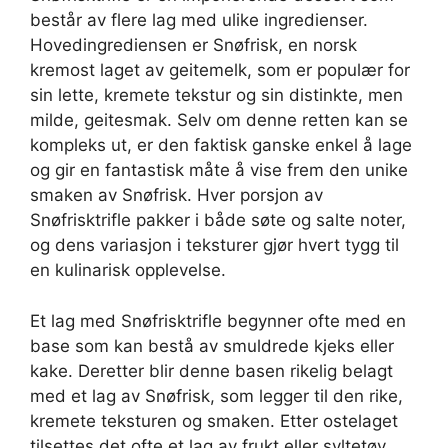
består av flere lag med ulike ingredienser.
Hovedingrediensen er Snøfrisk, en norsk
kremost laget av geitemelk, som er populær for
sin lette, kremete tekstur og sin distinkte, men
milde, geitesmak. Selv om denne retten kan se
kompleks ut, er den faktisk ganske enkel å lage
og gir en fantastisk måte å vise frem den unike
smaken av Snøfrisk. Hver porsjon av
Snøfrisktrifle pakker i både søte og salte noter,
og dens variasjon i teksturer gjør hvert tygg til
en kulinarisk opplevelse.
Et lag med Snøfrisktrifle begynner ofte med en
base som kan bestå av smuldrede kjeks eller
kake. Deretter blir denne basen rikelig belagt
med et lag av Snøfrisk, som legger til den rike,
kremete teksturen og smaken. Etter ostelaget
tilsettes det ofte et lag av frukt eller syltetøy,