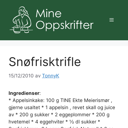
Hopp
til
innhold
Meny
Snøfrisktrifle
15/12/2010
av
TonnyK
Ingredienser
:
* Appelsinkake: 100 g TINE Ekte Meierismør ,
gjerne usaltet * 1 appelsin , revet skall og juice
av * 200 g sukker * 2 eggeplommer * 200 g
hvetemel * 4 eggehviter * ½ dl sukker *