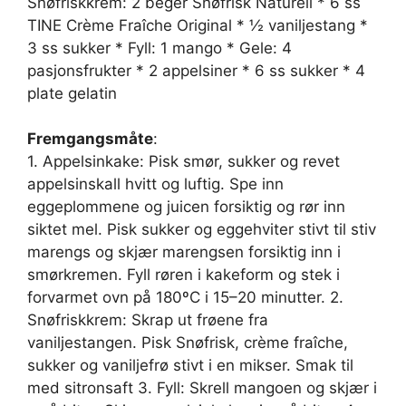
Snøfriskkrem: 2 beger Snøfrisk Naturell * 6 ss
TINE Crème Fraîche Original * ½ vaniljestang *
3 ss sukker * Fyll: 1 mango * Gele: 4
pasjonsfrukter * 2 appelsiner * 6 ss sukker * 4
plate gelatin
Fremgangsmåte
:
1. Appelsinkake: Pisk smør, sukker og revet
appelsinskall hvitt og luftig. Spe inn
eggeplommene og juicen forsiktig og rør inn
siktet mel. Pisk sukker og eggehviter stivt til stiv
marengs og skjær marengsen forsiktig inn i
smørkremen. Fyll røren i kakeform og stek i
forvarmet ovn på 180ºC i 15–20 minutter. 2.
Snøfriskkrem: Skrap ut frøene fra
vaniljestangen. Pisk Snøfrisk, crème fraîche,
sukker og vaniljefrø stivt i en mikser. Smak til
med sitronsaft 3. Fyll: Skrell mangoen og skjær i