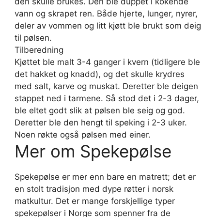
den skulle brukes. Den ble duppet i kokende
vann og skrapet ren. Både hjerte, lunger, nyrer,
deler av vommen og litt kjøtt ble brukt som deig
til pølsen.
Tilberedning
Kjøttet ble malt 3-4 ganger i kvern (tidligere ble
det hakket og knadd), og det skulle krydres
med salt, karve og muskat. Deretter ble deigen
stappet ned i tarmene. Så stod det i 2-3 dager,
ble eltet godt slik at pølsen ble seig og god.
Deretter ble den hengt til speking i 2-3 uker.
Noen røkte også pølsen med einer.
Mer om Spekepølse
Spekepølse er mer enn bare en matrett; det er
en stolt tradisjon med dype røtter i norsk
matkultur. Det er mange forskjellige typer
spekepølser i Norge som spenner fra de