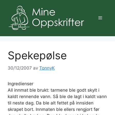
Hopp
til
innhold
Meny
Spekepølse
30/12/2007
av
TonnyK
Ingredienser
All innmat ble brukt: tarmene ble godt skylt i
kaldt rennende vann. Så ble de lagt i kaldt vann
til neste dag. Da ble alt fettet på innsiden
skrapet bort. Innmaten ble ellers rengjort før