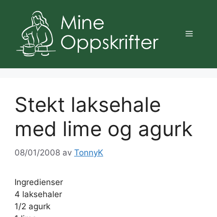
Hopp
til
innhold
Meny
Stekt laksehale
med lime og agurk
08/01/2008
av
TonnyK
Ingredienser
4 laksehaler
1/2 agurk