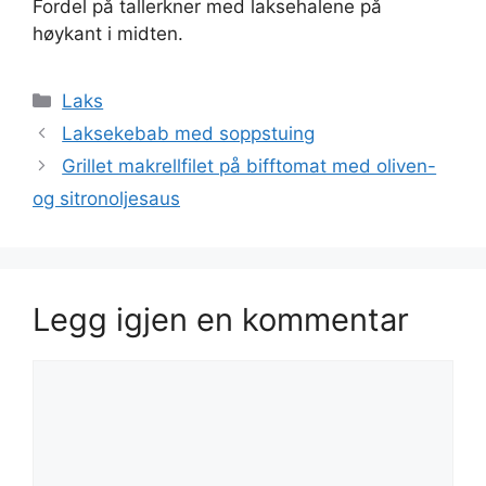
Fordel på tallerkner med laksehalene på
høykant i midten.
Kategorier
Laks
Laksekebab med soppstuing
Grillet makrellfilet på bifftomat med oliven-
og sitronoljesaus
Legg igjen en kommentar
Kommentar