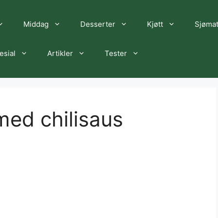
Middag
Desserter
Kjøtt
Sjøma
esial
Artikler
Tester
med chilisaus