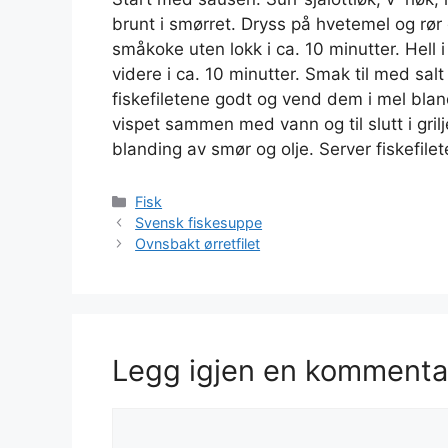
brunt i smørret. Dryss på hvetemel og rø
småkoke uten lokk i ca. 10 minutter. Hell 
videre i ca. 10 minutter. Smak til med sa
fiskefiletene godt og vend dem i mel bla
vispet sammen med vann og til slutt i grilj
blanding av smør og olje. Server fiskefile
Kategorier
Fisk
Svensk fiskesuppe
Ovnsbakt ørretfilet
Legg igjen en kommenta
Kommentar