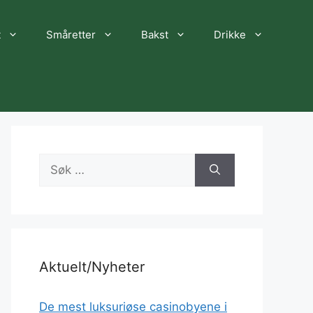
t
Småretter
Bakst
Drikke
Søk
etter:
Aktuelt/Nyheter
De mest luksuriøse casinobyene i