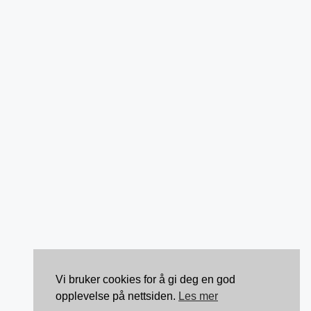
Vi bruker cookies for å gi deg en god
opplevelse på nettsiden.
Les mer