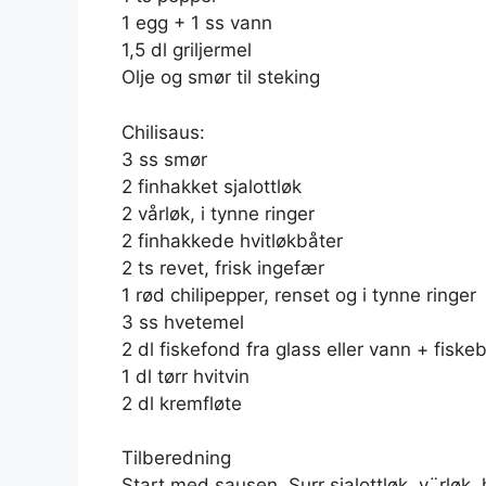
1 egg + 1 ss vann
1,5 dl griljermel
Olje og smør til steking
Chilisaus:
3 ss smør
2 finhakket sjalottløk
2 vårløk, i tynne ringer
2 finhakkede hvitløkbåter
2 ts revet, frisk ingefær
1 rød chilipepper, renset og i tynne ringer
3 ss hvetemel
2 dl fiskefond fra glass eller vann + fiske
1 dl tørr hvitvin
2 dl kremfløte
Tilberedning
Start med sausen. Surr sjalottløk, v¨rløk,