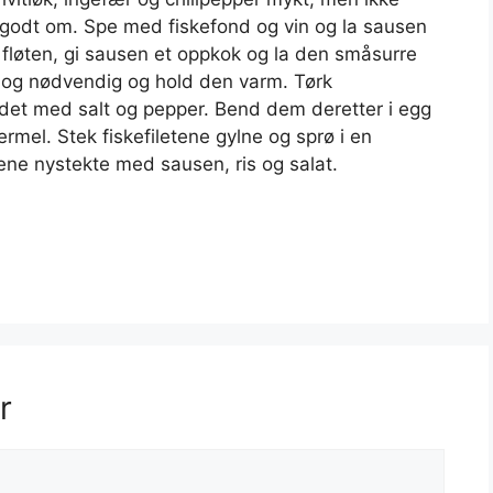
r godt om. Spe med fiskefond og vin og la sausen
i fløten, gi sausen et oppkok og la den småsurre
lt og nødvendig og hold den varm. Tørk
ndet med salt og pepper. Bend dem deretter i egg
ermel. Stek fiskefiletene gylne og sprø i en
tene nystekte med sausen, ris og salat.
r