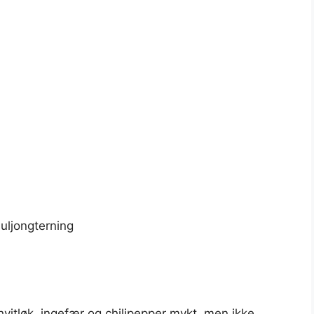
buljongterning
 hvitløk, ingefær og chilipepper mykt, men ikke