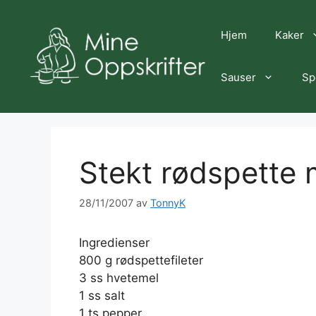
Hopp
til
Hjem
Kaker
innhold
Sauser
Sp
Stekt rødspette 
28/11/2007
av
TonnyK
Ingredienser
800 g rødspettefileter
3 ss hvetemel
1 ss salt
1 ts pepper