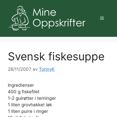
Hopp
til
innhold
Meny
Svensk fiskesuppe
28/11/2007
av
TonnyK
Ingredienser
400 g fiskefilet
1-2 gulrøtter i terninger
1 liten grovhakket løk
1 liten purre i ringer