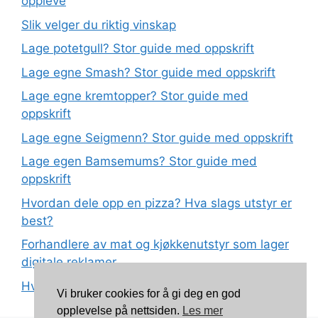
oppleve
Slik velger du riktig vinskap
Lage potetgull? Stor guide med oppskrift
Lage egne Smash? Stor guide med oppskrift
Lage egne kremtopper? Stor guide med
oppskrift
Lage egne Seigmenn? Stor guide med oppskrift
Lage egen Bamsemums? Stor guide med
oppskrift
Hvordan dele opp en pizza? Hva slags utstyr er
best?
Forhandlere av mat og kjøkkenutstyr som lager
digitale reklamer
Hva betyr det at plast har matkvalitet?
Vi bruker cookies for å gi deg en god
opplevelse på nettsiden.
Les mer