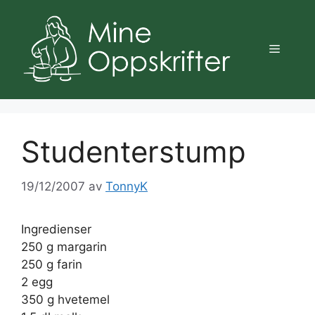
Hopp
til
innhold
Meny
Studenterstump
19/12/2007
av
TonnyK
Ingredienser
250 g margarin
250 g farin
2 egg
350 g hvetemel