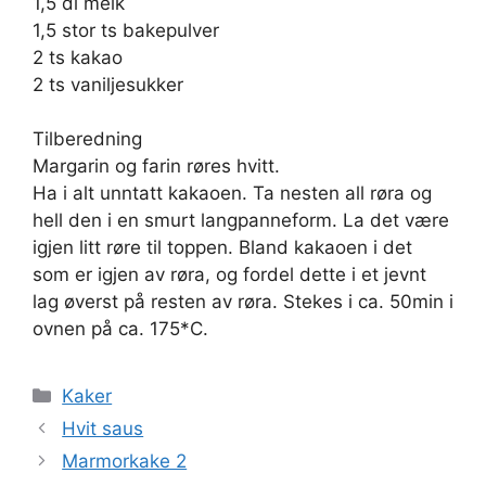
1,5 dl melk
1,5 stor ts bakepulver
2 ts kakao
2 ts vaniljesukker
Tilberedning
Margarin og farin røres hvitt.
Ha i alt unntatt kakaoen. Ta nesten all røra og
hell den i en smurt langpanneform. La det være
igjen litt røre til toppen. Bland kakaoen i det
som er igjen av røra, og fordel dette i et jevnt
lag øverst på resten av røra. Stekes i ca. 50min i
ovnen på ca. 175*C.
Kategorier
Kaker
Hvit saus
Marmorkake 2