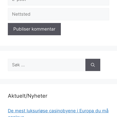
post
Nettsted
Søk
etter:
Aktuelt/Nyheter
De mest luksuriøse casinobyene i Europa du må