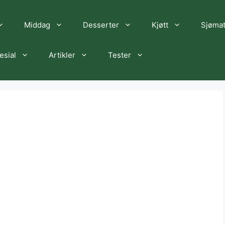
Middag
Desserter
Kjøtt
Sjøma
esial
Artikler
Tester