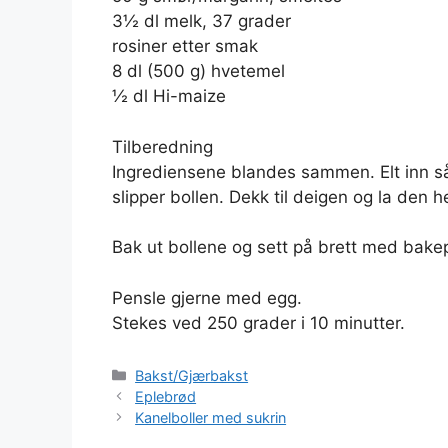
3½ dl melk, 37 grader
rosiner etter smak
8 dl (500 g) hvetemel
½ dl Hi-maize
Tilberedning
Ingrediensene blandes sammen. Elt inn s
slipper bollen. Dekk til deigen og la den he
Bak ut bollene og sett på brett med bakep
Pensle gjerne med egg.
Stekes ved 250 grader i 10 minutter.
Kategorier
Bakst/Gjærbakst
Eplebrød
Kanelboller med sukrin