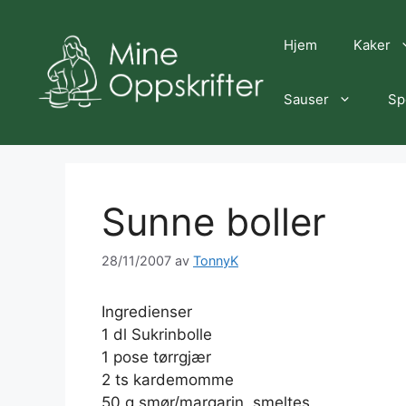
Hopp
til
Hjem
Kaker
innhold
Sauser
Sp
Sunne boller
28/11/2007
av
TonnyK
Ingredienser
1 dl Sukrinbolle
1 pose tørrgjær
2 ts kardemomme
50 g smør/margarin, smeltes