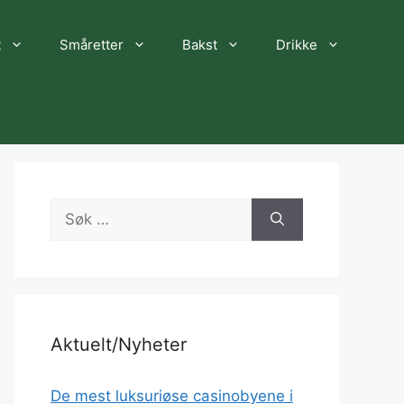
t
Småretter
Bakst
Drikke
Søk
etter:
Aktuelt/Nyheter
De mest luksuriøse casinobyene i