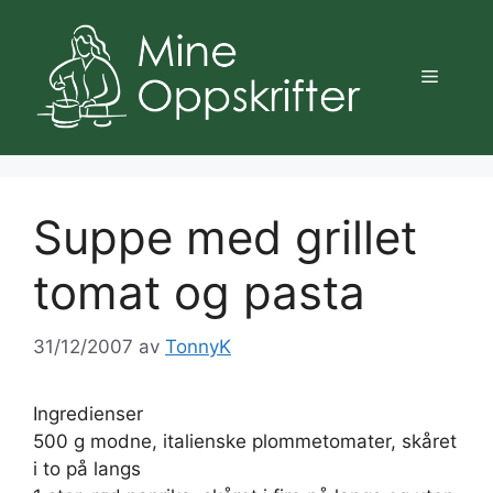
Hopp
til
innhold
Meny
Suppe med grillet
tomat og pasta
31/12/2007
av
TonnyK
Ingredienser
500 g modne, italienske plommetomater, skåret
i to på langs