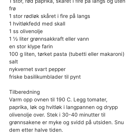
1 stor, rød paprika, skåret i fire på langs og uten
frø
1 stor rødløk skåret i fire på langs
1 hvitløkfedd med skall
1 ss olivenolje
1 ½ liter grønnsakkraft eller vann
en stor klype farin
100 g liten, tørket pasta (tubetti eller makaroni)
salt
nykvernet svart pepper
friske basilikumblader til pynt
Tilberedning
Varm opp ovnen til 190 C. Legg tomater,
paprika, løk og hvitløk i langpannen og drypp
olivenolje over. Stek i 30-40 minutter til
grønnsakene er myke og svidd på utsiden. Snu
dem etter halve tiden.