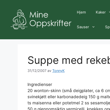
Hopp
til
Hjem
Kaker
innhold
Sauser
Sp
Suppe med rekeb
31/12/2007
av
TonnyK
Ingredienser
20 wonton-skinn (små deigplater, ca 6 cm 
svinekjøtt eller karbonadedeig 150 g malte
ts maisenna eller potetmel 2 ss sesamolje,
50 g gjennomsiktig vermicelli, knekkes opp