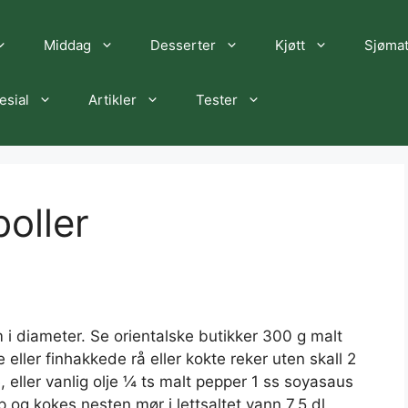
Middag
Desserter
Kjøtt
Sjøma
esial
Artikler
Tester
oller
i diameter. Se orientalske butikker 300 g malt
 eller finhakkede rå eller kokte reker uten skall 2
 eller vanlig olje ¼ ts malt pepper 1 ss soyasaus
 og kokes nesten mør i lettsaltet vann 7,5 dl