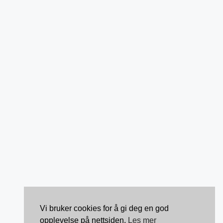
Vi bruker cookies for å gi deg en god
opplevelse på nettsiden.
Les mer