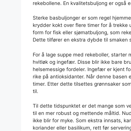
rekebollene. En kvalitetsbuljong er også 
Sterke basbuljonger er som regel hjemme
krydder kokt over flere timer for å trekke
form for fisk eller sjømatbuljong, som re
Dette tilfører en ekstra dybde til smake
For å lage suppe med rekeboller, starter
hvitløk og ingefær. Disse blir ikke bare b
helsemessige fordeler. Ingefær er kjent f
rike på antioksidanter. Når denne basen er 
timer. Etter dette tilsettes grønnsaker so
til.
Til dette tidspunktet er det mange som velg
til en mer robust og mettende måltid. Nudlen
ikke blir for myke. Som ekstra innsats, kan
koriander eller basilikum, rett før server