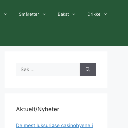
t
Småretter
Bakst
Drikke
Søk
etter:
Aktuelt/Nyheter
De mest luksuriøse casinobyene i