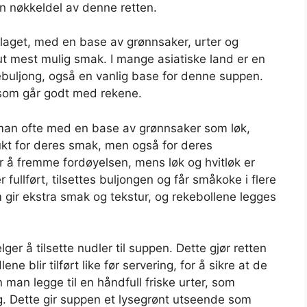
en nøkkeldel av denne retten.
laget, med en base av grønnsaker, urter og
 ut mest mulig smak. I mange asiatiske land er en
kebuljong, også en vanlig base for denne suppen.
n som går godt med rekene.
 man ofte med en base av grønnsaker som løk,
rukt for deres smak, men også for deres
or å fremme fordøyelsen, mens løk og hvitløk er
fullført, tilsettes buljongen og får småkoke i flere
m gir ekstra smak og tekstur, og rekebollene legges
er å tilsette nudler til suppen. Dette gjør retten
e blir tilført like før servering, for å sikre at de
 man legge til en håndfull friske urter, som
ing. Dette gir suppen et lysegrønt utseende som