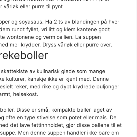
vårløk eller purre til pynt
pepper og soyasaus. Ha 2 ts av blandingen på hver
m rundt fyllet, vri litt og klem kantene godt
lte wontonene og vermicellien. La suppen
ed mer krydder. Dryss vårløk eller purre over.
ekeboller
skattekiste av kulinarisk glede som mange
ke kulturer, kanskje ikke er kjent med. Denne
ielt reker, med rike og dypt krydrede buljonger
armt, helsekost.
oller. Disse er små, kompakte baller laget av
g ofte en type stivelse som potet eller mais. De
 det lave fettinnholdet, gjør disse ballene til et
lst suppe. Men denne suppen handler ikke bare om