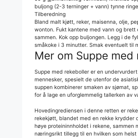
buljong (2-3 terninger + vann) tynne ringer 
Tilberedning
Bland malt kjøtt, reker, maisenna, olje, 
wonton. Fukt kantene med vann og brett de
sammen. Kok opp buljongen. Legg i de fy
småkoke i 3 minutter. Smak eventuelt til m
Mer om Suppe med r
Suppe med rekeboller er en undervurdert 
mennesker, spesielt de utenfor de asiatis
suppen kombinerer smaken av sjømat, spes
for å lage en uforglemmelig tallerken av v
Hovedingrediensen i denne retten er rekeb
rekekjøtt, blandet med en rekke krydder o
høye proteininnholdet i rekene, sammen med
næringsrikt tillegg til en hvilken som he