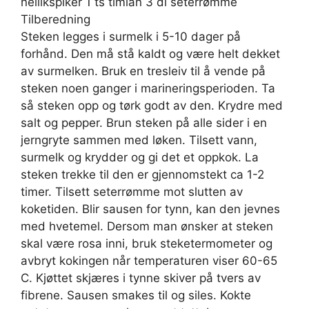
nellikspiker 1 ts timian 3 dl seterrømme
Tilberedning
Steken legges i surmelk i 5-10 dager på
forhånd. Den må stå kaldt og være helt dekket
av surmelken. Bruk en tresleiv til å vende på
steken noen ganger i marineringsperioden. Ta
så steken opp og tørk godt av den. Krydre med
salt og pepper. Brun steken på alle sider i en
jerngryte sammen med løken. Tilsett vann,
surmelk og krydder og gi det et oppkok. La
steken trekke til den er gjennomstekt ca 1-2
timer. Tilsett seterrømme mot slutten av
koketiden. Blir sausen for tynn, kan den jevnes
med hvetemel. Dersom man ønsker at steken
skal være rosa inni, bruk steketermometer og
avbryt kokingen når temperaturen viser 60-65
C. Kjøttet skjæres i tynne skiver på tvers av
fibrene. Sausen smakes til og siles. Kokte