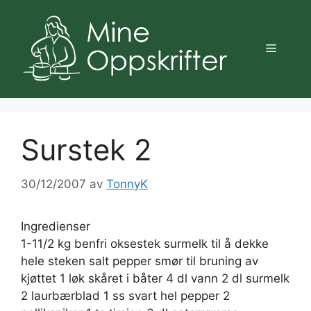
Hopp
til
innhold
Meny
Surstek 2
30/12/2007
av
TonnyK
Ingredienser
1-11/2 kg benfri oksestek surmelk til å dekke
hele steken salt pepper smør til bruning av
kjøttet 1 løk skåret i båter 4 dl vann 2 dl surmelk
2 laurbærblad 1 ss svart hel pepper 2