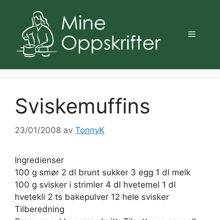
Hopp
til
innhold
Meny
Sviskemuffins
23/01/2008
av
TonnyK
Ingredienser
100 g smør 2 dl brunt sukker 3 egg 1 dl melk
100 g svisker i strimler 4 dl hvetemel 1 dl
hvetekli 2 ts bakepulver 12 hele svisker
Tilberedning