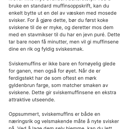
bruke en standard muffinsoppskrift, kan du
enkelt bytte ut en del av væsken med mosede
svisker. For å gjøre dette, bør du først koke
sviskene til de er myke, og deretter mos dem
med en stavmikser til du har en jevn puré. Dette
tar bare noen få minutter, men vil gi muffinsene
dine en rik og fyldig sviskesmak.
Sviskemuffins er ikke bare en fornøyelig glede
for ganen, men også for øyet. Når de er
ferdigstekt har de som oftest en mørk
gyldenbrun farge, som matcher smaken av
sviskene. Dette gir sviskemuffinsene en ekstra
attraktive utseende.
Oppsummert, sviskemuffins er både en
næringsrik og velsmakende måte å nyte svisker
på. Ved å lage dem selv hjemme, kan du lett