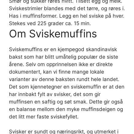
Smør og sukker røres hvitt. Tilsett egg og melk.
Sviskestrimler blandes med det tørre, og røres i.
Has i muffinsformer. Legg en hel sviske på hver.
Stekes ved 225 grader ca. 15 min.
Om Sviskemuffins
Sviskemuffins er en kjempegod skandinavisk
bakst som har blitt umåtelig populær de siste
årene. Selv om opprinnelsen ikke er direkte
dokumentert, kan vi finne mange lokale
varianter av denne baksten rundt hele landet.
Det som kjennetegner en sviskemuffin er at den
har innbakt fylt av svisker, det som gir
muffinsen en saftig og søt smak. Dette gir også
en balanse mellom den myke muffinsdeigen og
det litt mer faste sviskefyllet.
Svisker er sundt og næringsrikt, og utmerket i