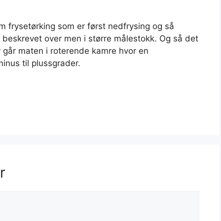
um frysetørking som er først nedfrysing og så
beskrevet over men i større målestokk. Og så det
r går maten i roterende kamre hvor en
nus til plussgrader.
r