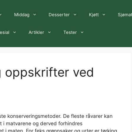
Middag
Desserter
Kjøtt
Sjøma
esial
Artikler
Tester
g oppskrifter ved
dste konserveringsmetoder. De fleste råvarer kan
t i matvarene og derved forhindres
 i maten. For feks grønnsaker og urter er tørking