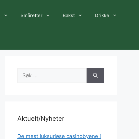
t
Småretter
Bakst
Drikke
Søk
etter:
Aktuelt/Nyheter
De mest luksuriøse casinobyene i