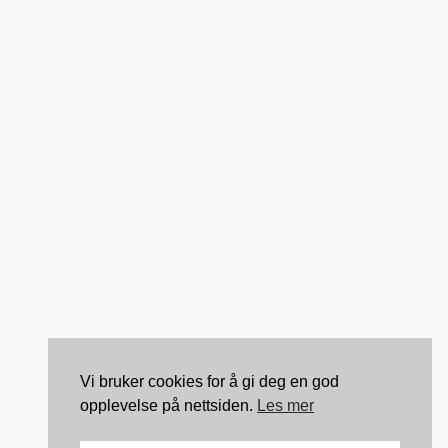
Vi bruker cookies for å gi deg en god
opplevelse på nettsiden.
Les mer