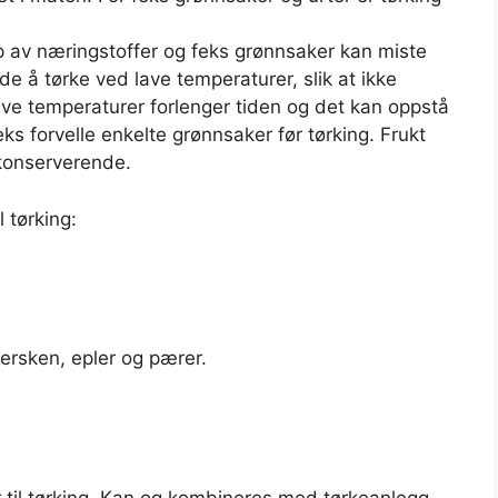
p av næringstoffer og feks grønnsaker kan miste
de å tørke ved lave temperaturer, slik at ikke
lave temperaturer forlenger tiden og det kan oppstå
s forvelle enkelte grønnsaker før tørking. Frukt
 konserverende.
 tørking:
ersken, epler og pærer.
r til tørking. Kan og kombineres med tørkeanlegg.