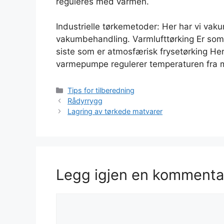
reguleres med varmen.
Industrielle tørkemetoder: Her har vi vak
vakumbehandling. Varmlufttørking Er som 
siste som er atmosfærisk frysetørking He
varmepumpe regulerer temperaturen fra mi
Kategorier
Tips for tilberedning
Rådyrrygg
Lagring av tørkede matvarer
Legg igjen en kommenta
Kommentar