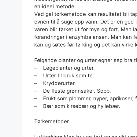
en ideel metode.
Ved gal tørkemetode kan resultatet bli ta
evnen til å suge opp vann. Det er en god i
varen blir tørket ut for mye og fort. Men 
forandringer i enzymbalansen. Man kan fek
kan og søtes før tørking og det kan virke
Følgende planter og urter egner seg bra til
– Legeplanter og urter.
– Urter til bruk som te.
– Krydderurter.
– De fleste grønnsaker. Sopp.
– Frukt som plommer, nyper, aprikoser, f
– Bær som kirsebær og hyllebær.
Tørkemetoder
Lufttørking: Man bruker tørt og solrikt væ