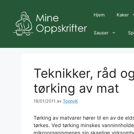
Hopp
til
Hjem
Kaker
innhold
Sauser
Sp
Teknikker, råd o
tørking av mat
18/01/2011
av
TonnyK
Tørking av matvarer hører til en av de el
tørkes. Ved tørking minskes vanninnholde
mikroorganismenes sin skaelige virksomhet