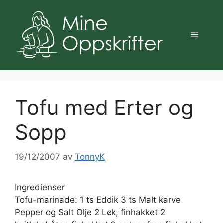
Hopp
til
innhold
Meny
Tofu med Erter og
Sopp
19/12/2007
av
TonnyK
Ingredienser
Tofu-marinade: 1 ts Eddik 3 ts Malt karve
Pepper og Salt Olje 2 Løk, finhakket 2