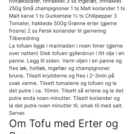
hvitløksbåter, finhakket 3 ss Ingefær, finhakket
250g Små champignoner 1 ts Malt koriander 1 ts
Malt karve 1 ts Gurkemeie ½ ts Chilipepper 3
Tomater, hakkede 500g Grønne erter (gjerne
frosne) 2 ss Fersk koriander til garnering
Tilberedning
La tofuen ligge i marinaden i noen timer (gjerne
over natten) Stek tofuen gyllenbrun i litt olje i en
panne. Legg til siden. Varm oljen i en panne og
fres løk, hvitløk, ingefær og champignoner
brune. Tilsett krydderne og fres i 2-3min på
svak varme. Tilsett tomatene og tofuen og la
det putre i ca. 10min. Tilsett så ertene og la det
putre enda noen minutter. Tilsett koriander og
la det putre noen minutter til, smak til med salt.
Server.
Om Tofu med Erter og