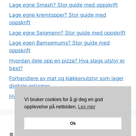
Lage egne Smash? Stor guide med oppskrift
Lage egne kremtopper? Stor guide med
oppskrift
Lage egne Seigmenn? Stor guide med oppskrift
Lage egen Bamsemums? Stor guide med
oppskrift
Hvordan dele opp en pizza? Hva slags utstyr er
best?
Forhandlere av mat og kjøkkenutstyr som lager
digitale reklamer
Hva betyr det at plast har matkvalitet?
Vi bruker cookies for å gi deg en god
opplevelse på nettsiden.
Les mer
Ok
Kontakt: torunnbeategjerven@gmail.com
© 2026 Mine oppskrifter
• Bygget med
GeneratePress