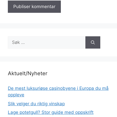
Søk
etter:
Aktuelt/Nyheter
De mest luksuriøse casinobyene i Europa du må
oppleve
Slik velger du riktig vinskap
Lage potetgull? Stor guide med oppskrift