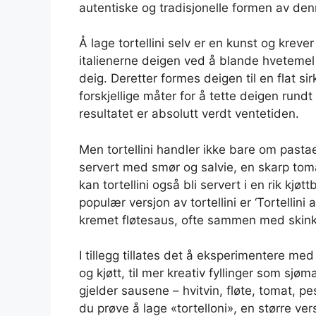
autentiske og tradisjonelle formen av den
Å lage tortellini selv er en kunst og krever 
italienerne deigen ved å blande hvetemel
deig. Deretter formes deigen til en flat sir
forskjellige måter for å tette deigen rund
resultatet er absolutt verdt ventetiden.
Men tortellini handler ikke bare om pastaen.
servert med smør og salvie, en skarp tom
kan tortellini også bli servert i en rik kj
populær versjon av tortellini er ‘Tortellini
kremet fløtesaus, ofte sammen med skinke
I tillegg tillates det å eksperimentere med 
og kjøtt, til mer kreativ fyllinger som sjø
gjelder sausene – hvitvin, fløte, tomat, p
du prøve å lage «tortelloni», en større vers