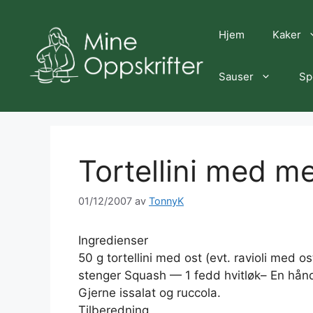
Hopp
til
Hjem
Kaker
innhold
Sauser
Sp
Tortellini med m
01/12/2007
av
TonnyK
Ingredienser
50 g tortellini med ost (evt. ravioli med o
stenger Squash — 1 fedd hvitløk– En håndf
Gjerne issalat og ruccola.
Tilberedning