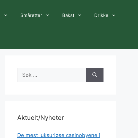
t
Småretter
Bakst
Drikke
Søk
etter:
Aktuelt/Nyheter
De mest luksuriøse casinobyene i