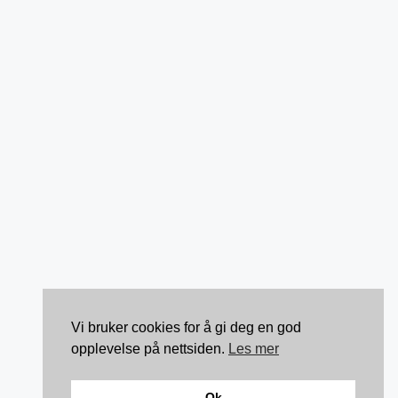
Vi bruker cookies for å gi deg en god
opplevelse på nettsiden.
Les mer
Ok