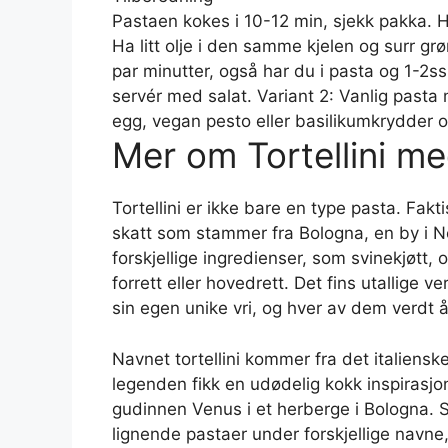
Pastaen kokes i 10-12 min, sjekk pakka. H
Ha litt olje i den samme kjelen og surr grø
par minutter, også har du i pasta og 1-2ss 
servér med salat. Variant 2: Vanlig pasta
egg, vegan pesto eller basilikumkrydder o
Mer om Tortellini m
Tortellini er ikke bare en type pasta. Fakt
skatt som stammer fra Bologna, en by i No
forskjellige ingredienser, som svinekjøtt, 
forrett eller hovedrett. Det fins utallige 
sin egen unike vri, og hver av dem verdt å
Navnet tortellini kommer fra det italienske
legenden fikk en udødelig kokk inspirasjon
gudinnen Venus i et herberge i Bologna. 
lignende pastaer under forskjellige navne,