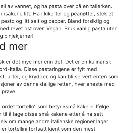
ell av vannet, og ha pasta over på en tallerken.
nnsakene litt. Ha i kikerter og peanøtter, stek et
pesto og litt salt og pepper. Bland forsiktig og
 med revet ost over. Vegan: Bruk vanlig pasta uten
g pinjekjerner!
ed mer
isk er det mye mer enn det. Det er en kulinarisk
rd-Italia. Disse pastaringene er fylt med
ost, urter, og krydder, og kan bli servert enten som
versjoner av denne deilige retten, hver eneste med
 prøve.
 ordet ‘tortello’, som betyr «små kaker». Ifølge
 til å lage disse små kakene etter å ha sett
Selv om mange andre italienske regioner lager
 er tortellini fortsatt kjent som den mest