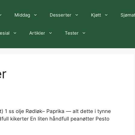
Middag
Desserter
Kjøtt
Sjøma
esial
Artikler
Tester
er
st) 1 ss olje Rødløk– Paprika — alt dette i tynne
ull kikerter En liten håndfull peanøtter Pesto