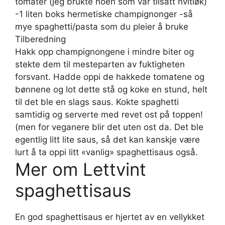
tomater (jeg brukte noen som var tilsatt hvitløk)
-1 liten boks hermetiske champignonger -så
mye spaghetti/pasta som du pleier å bruke
Tilberedning
Hakk opp champignongene i mindre biter og
stekte dem til mesteparten av fuktigheten
forsvant. Hadde oppi de hakkede tomatene og
bønnene og lot dette stå og koke en stund, helt
til det ble en slags saus. Kokte spaghetti
samtidig og serverte med revet ost på toppen!
(men for veganere blir det uten ost da. Det ble
egentlig litt lite saus, så det kan kanskje være
lurt å ta oppi litt «vanlig» spaghettisaus også.
Mer om Lettvint
spaghettisaus
En god spaghettisaus er hjertet av en vellykket