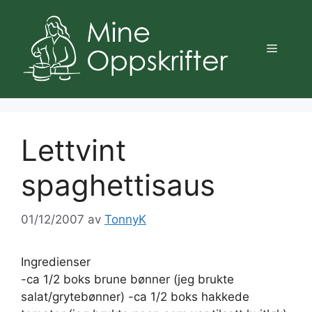
Hopp
til
innhold
Meny
Lettvint
spaghettisaus
01/12/2007
av
TonnyK
Ingredienser
-ca 1/2 boks brune bønner (jeg brukte
salat/grytebønner) -ca 1/2 boks hakkede